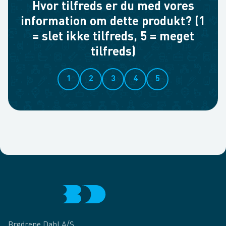
Hvor tilfreds er du med vores
information om dette produkt? (1
= slet ikke tilfreds, 5 = meget
tilfreds)
1
2
3
4
5
Brødrene Dahl A/S