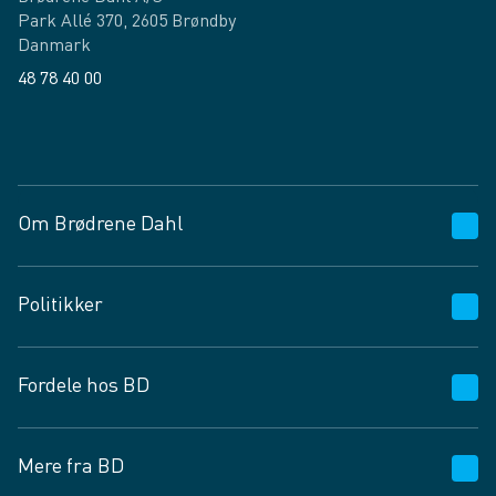
Park Allé 370, 2605 Brøndby
Danmark
48 78 40 00
Facebook
LinkedIn
Om Brødrene Dahl
Kundeservice
Politikker
Vagttelefon 30 10 89 89
Spørgsmål og svar
Salgs- og leveringsbetingelser
Fordele hos BD
Job og karriere
Privatlivspolitik
Fødevarekontrolrapport
Cookies
24/7
Mere fra BD
Vilkår og betingelser
BD app