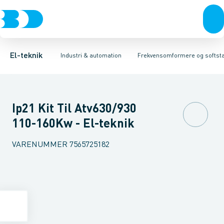
Afbrydere, stikkontakter & lampeudtag
Industristiksystemer
Frekvensomformer =˂1 kV
Frekvensomformere og softstartere
Filter for lavspænding
Forgreningsmateriel
Soft Starter
DIN
K
El-teknik
Industri & automation
Frekvensomformere og softsta
Ip21 Kit Til Atv630/930
110-160Kw - El-teknik
VARENUMMER
7565725182