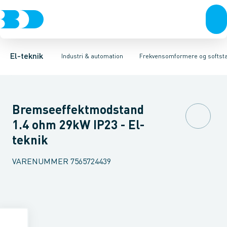
Afbrydere, stikkontakter & lampeudtag
Industristiksystemer
Frekvensomformer =˂1 kV
Frekvensomformere og softstartere
Filter for lavspænding
Forgreningsmateriel
Soft Starter
DIN
K
El-teknik
Industri & automation
Frekvensomformere og softsta
Bremseeffektmodstand
1.4 ohm 29kW IP23 - El-
teknik
VARENUMMER
7565724439