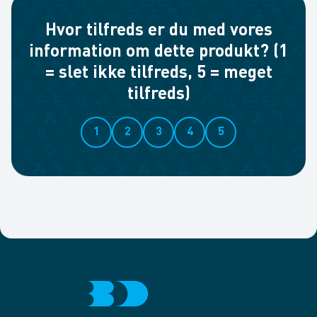
Hvor tilfreds er du med vores
information om dette produkt? (1
= slet ikke tilfreds, 5 = meget
tilfreds)
1
2
3
4
5