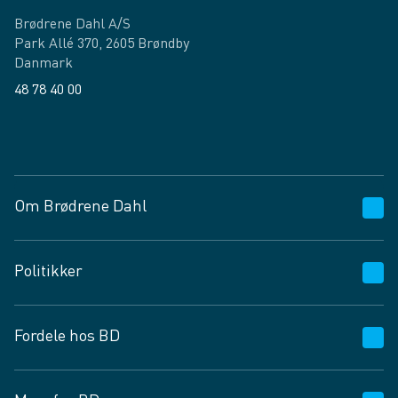
Brødrene Dahl A/S
Park Allé 370, 2605 Brøndby
Danmark
48 78 40 00
Facebook
LinkedIn
Om Brødrene Dahl
Kundeservice
Politikker
Vagttelefon 30 10 89 89
Spørgsmål og svar
Salgs- og leveringsbetingelser
Fordele hos BD
Job og karriere
Privatlivspolitik
Fødevarekontrolrapport
Cookies
24/7