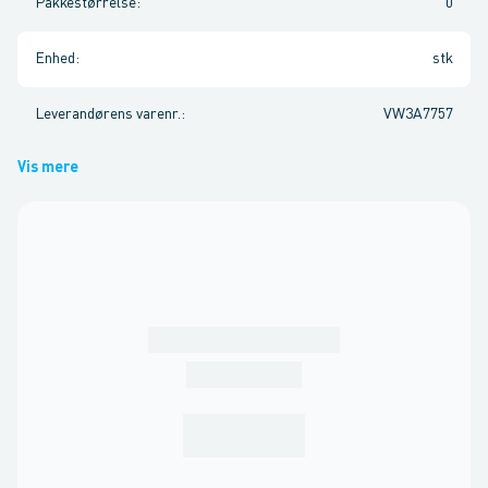
Pakkestørrelse
:
0
Enhed
:
stk
Leverandørens varenr.
:
VW3A7757
Vis mere