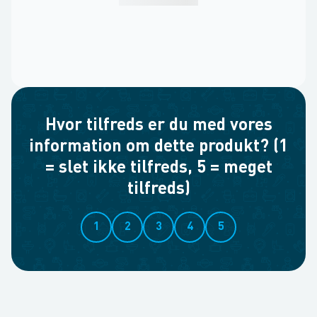
Hvor tilfreds er du med vores
information om dette produkt? (1
= slet ikke tilfreds, 5 = meget
tilfreds)
1
2
3
4
5