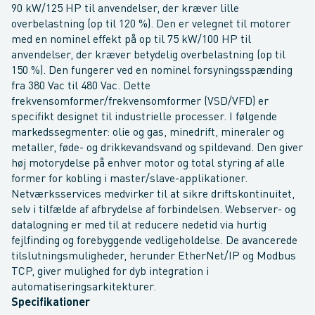
90 kW/125 HP til anvendelser, der kræver lille
overbelastning (op til 120 %). Den er velegnet til motorer
med en nominel effekt på op til 75 kW/100 HP til
anvendelser, der kræver betydelig overbelastning (op til
150 %). Den fungerer ved en nominel forsyningsspænding
fra 380 Vac til 480 Vac. Dette
frekvensomformer/frekvensomformer (VSD/VFD) er
specifikt designet til industrielle processer. I følgende
markedssegmenter: olie og gas, minedrift, mineraler og
metaller, føde- og drikkevandsvand og spildevand. Den giver
høj motorydelse på enhver motor og total styring af alle
former for kobling i master/slave-applikationer.
Netværksservices medvirker til at sikre driftskontinuitet,
selv i tilfælde af afbrydelse af forbindelsen. Webserver- og
datalogning er med til at reducere nedetid via hurtig
fejlfinding og forebyggende vedligeholdelse. De avancerede
tilslutningsmuligheder, herunder EtherNet/IP og Modbus
TCP, giver mulighed for dyb integration i
automatiseringsarkitekturer.
Specifikationer