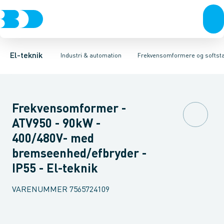
Afbrydere, stikkontakter & lampeudtag
Industristiksystemer
Frekvensomformer =˂1 kV
Frekvensomformere og softstartere
Filter for lavspænding
Forgreningsmateriel
Soft Starter
DIN
K
El-teknik
Industri & automation
Frekvensomformere og softsta
Frekvensomformer -
ATV950 - 90kW -
400/480V- med
bremseenhed/efbryder -
IP55 - El-teknik
VARENUMMER
7565724109