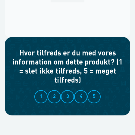
Hvor tilfreds er du med vores
information om dette produkt? (1
= slet ikke tilfreds, 5 = meget
tilfreds)
1
2
3
4
5