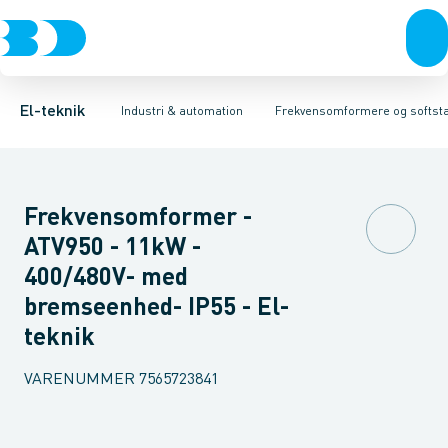
Afbrydere, stikkontakter & lampeudtag
Industristiksystemer
Frekvensomformer =˂1 kV
Frekvensomformere og softstartere
Filter for lavspænding
Forgreningsmateriel
Soft Starter
DIN
K
El-teknik
Industri & automation
Frekvensomformere og softsta
Frekvensomformer -
ATV950 - 11kW -
400/480V- med
bremseenhed- IP55 - El-
teknik
VARENUMMER
7565723841