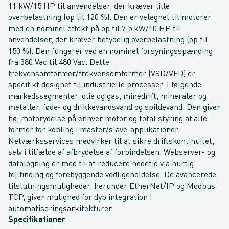
11 kW/15 HP til anvendelser, der kræver lille
overbelastning (op til 120 %). Den er velegnet til motorer
med en nominel effekt på op til 7,5 kW/10 HP til
anvendelser, der kræver betydelig overbelastning (op til
150 %). Den fungerer ved en nominel forsyningsspænding
fra 380 Vac til 480 Vac. Dette
frekvensomformer/frekvensomformer (VSD/VFD) er
specifikt designet til industrielle processer. I følgende
markedssegmenter: olie og gas, minedrift, mineraler og
metaller, føde- og drikkevandsvand og spildevand. Den giver
høj motorydelse på enhver motor og total styring af alle
former for kobling i master/slave-applikationer.
Netværksservices medvirker til at sikre driftskontinuitet,
selv i tilfælde af afbrydelse af forbindelsen. Webserver- og
datalogning er med til at reducere nedetid via hurtig
fejlfinding og forebyggende vedligeholdelse. De avancerede
tilslutningsmuligheder, herunder EtherNet/IP og Modbus
TCP, giver mulighed for dyb integration i
automatiseringsarkitekturer.
Specifikationer