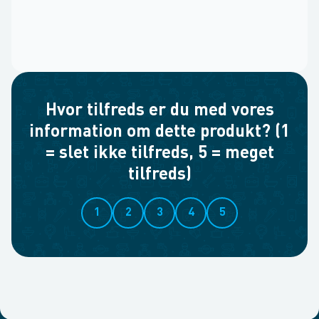
Hvor tilfreds er du med vores
information om dette produkt? (1
= slet ikke tilfreds, 5 = meget
tilfreds)
1
2
3
4
5