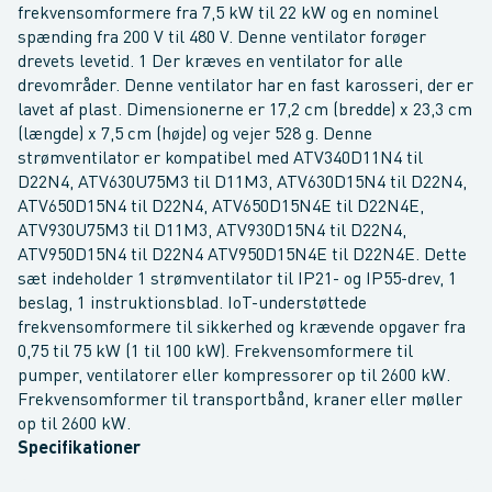
frekvensomformere fra 7,5 kW til 22 kW og en nominel
spænding fra 200 V til 480 V. Denne ventilator forøger
drevets levetid. 1 Der kræves en ventilator for alle
drevområder. Denne ventilator har en fast karosseri, der er
lavet af plast. Dimensionerne er 17,2 cm (bredde) x 23,3 cm
(længde) x 7,5 cm (højde) og vejer 528 g. Denne
strømventilator er kompatibel med ATV340D11N4 til
D22N4, ATV630U75M3 til D11M3, ATV630D15N4 til D22N4,
ATV650D15N4 til D22N4, ATV650D15N4E til D22N4E,
ATV930U75M3 til D11M3, ATV930D15N4 til D22N4,
ATV950D15N4 til D22N4 ATV950D15N4E til D22N4E. Dette
sæt indeholder 1 strømventilator til IP21- og IP55-drev, 1
beslag, 1 instruktionsblad. IoT-understøttede
frekvensomformere til sikkerhed og krævende opgaver fra
0,75 til 75 kW (1 til 100 kW). Frekvensomformere til
pumper, ventilatorer eller kompressorer op til 2600 kW.
Frekvensomformer til transportbånd, kraner eller møller
op til 2600 kW.
Specifikationer