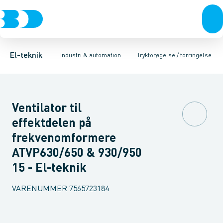
Afbrydere, stikkontakter & lampeudtag
Industristiksystemer
Bord-/gulv- og loftventilator
Frekvensomformere og softstartere
Kanalventilatorer
Forgreningsmateriel
Specialvarer for
DIN
K
El-teknik
Industri & automation
Trykforøgelse / forringelse
Ventilator til
effektdelen på
frekvenomformere
ATVP630/650 & 930/950
15 - El-teknik
VARENUMMER
7565723184