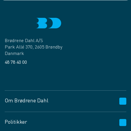
Brødrene Dahl A/S
Park Allé 370, 2605 Brøndby
Danmark
48 78 40 00
Facebook
LinkedIn
Om Brødrene Dahl
Kundeservice
Politikker
Vagttelefon 30 10 89 89