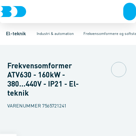
Afbrydere, stikkontakter & lampeudtag
Industristiksystemer
Frekvensomformer =˂1 kV
Frekvensomformere og softstartere
Filter for lavspænding
Forgreningsmateriel
Soft Starter
DIN
K
El-teknik
Industri & automation
Frekvensomformere og softsta
Frekvensomformer
ATV630 - 160kW -
380...440V - IP21 - El-
teknik
VARENUMMER
7565721241