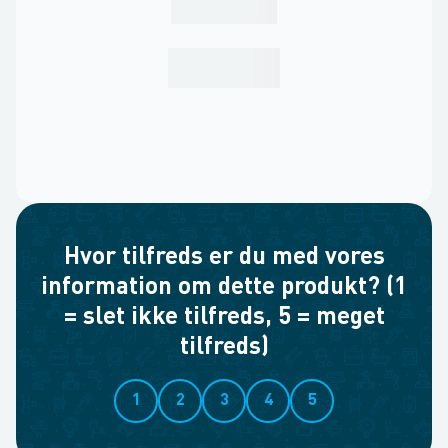
Hvor tilfreds er du med vores
information om dette produkt? (1
= slet ikke tilfreds, 5 = meget
tilfreds)
1
2
3
4
5