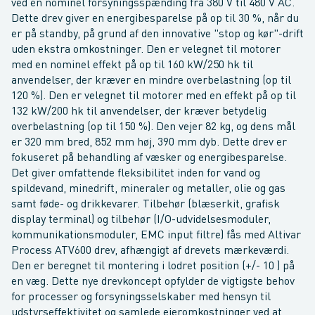
ved en nominel forsyningsspænding fra 380 V til 480 V AC.
Dette drev giver en energibesparelse på op til 30 %, når du
er på standby, på grund af den innovative "stop og kør"-drift
uden ekstra omkostninger. Den er velegnet til motorer
med en nominel effekt på op til 160 kW/250 hk til
anvendelser, der kræver en mindre overbelastning (op til
120 %). Den er velegnet til motorer med en effekt på op til
132 kW/200 hk til anvendelser, der kræver betydelig
overbelastning (op til 150 %). Den vejer 82 kg, og dens mål
er 320 mm bred, 852 mm høj, 390 mm dyb. Dette drev er
fokuseret på behandling af væsker og energibesparelse.
Det giver omfattende fleksibilitet inden for vand og
spildevand, minedrift, mineraler og metaller, olie og gas
samt føde- og drikkevarer. Tilbehør (blæserkit, grafisk
display terminal) og tilbehør (I/O-udvidelsesmoduler,
kommunikationsmoduler, EMC input filtre) fås med Altivar
Process ATV600 drev, afhængigt af drevets mærkeværdi.
Den er beregnet til montering i lodret position (+/- 10 ) på
en væg. Dette nye drevkoncept opfylder de vigtigste behov
for processer og forsyningsselskaber med hensyn til
udstyrseffektivitet og samlede ejeromkostninger ved at