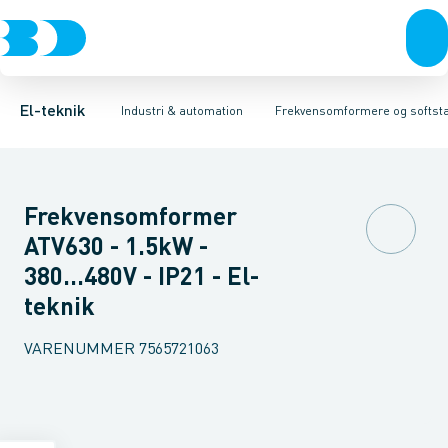
Afbrydere, stikkontakter & lampeudtag
Industristiksystemer
Frekvensomformer =˂1 kV
Frekvensomformere og softstartere
Filter for lavspænding
Forgreningsmateriel
Soft Starter
DIN
K
El-teknik
Industri & automation
Frekvensomformere og softsta
Frekvensomformer
ATV630 - 1.5kW -
380...480V - IP21 - El-
teknik
VARENUMMER
7565721063