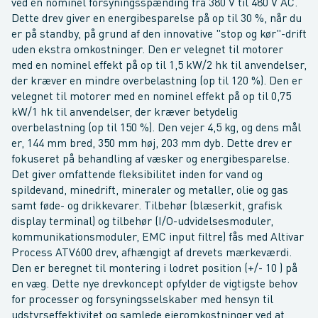
ved en nominel forsyningsspænding fra 380 V til 480 V AC.
Dette drev giver en energibesparelse på op til 30 %, når du
er på standby, på grund af den innovative "stop og kør"-drift
uden ekstra omkostninger. Den er velegnet til motorer
med en nominel effekt på op til 1,5 kW/2 hk til anvendelser,
der kræver en mindre overbelastning (op til 120 %). Den er
velegnet til motorer med en nominel effekt på op til 0,75
kW/1 hk til anvendelser, der kræver betydelig
overbelastning (op til 150 %). Den vejer 4,5 kg, og dens mål
er, 144 mm bred, 350 mm høj, 203 mm dyb. Dette drev er
fokuseret på behandling af væsker og energibesparelse.
Det giver omfattende fleksibilitet inden for vand og
spildevand, minedrift, mineraler og metaller, olie og gas
samt føde- og drikkevarer. Tilbehør (blæserkit, grafisk
display terminal) og tilbehør (I/O-udvidelsesmoduler,
kommunikationsmoduler, EMC input filtre) fås med Altivar
Process ATV600 drev, afhængigt af drevets mærkeværdi.
Den er beregnet til montering i lodret position (+/- 10 ) på
en væg. Dette nye drevkoncept opfylder de vigtigste behov
for processer og forsyningsselskaber med hensyn til
udstyrseffektivitet og samlede ejeromkostninger ved at