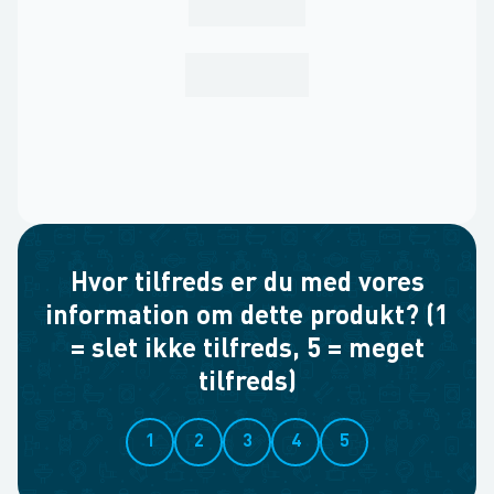
Hvor tilfreds er du med vores
information om dette produkt? (1
= slet ikke tilfreds, 5 = meget
tilfreds)
1
2
3
4
5