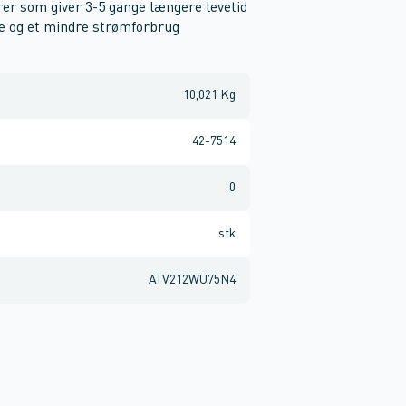
er som giver 3-5 gange længere levetid
 og et mindre strømforbrug
10,021 Kg
42-7514
0
stk
ATV212WU75N4