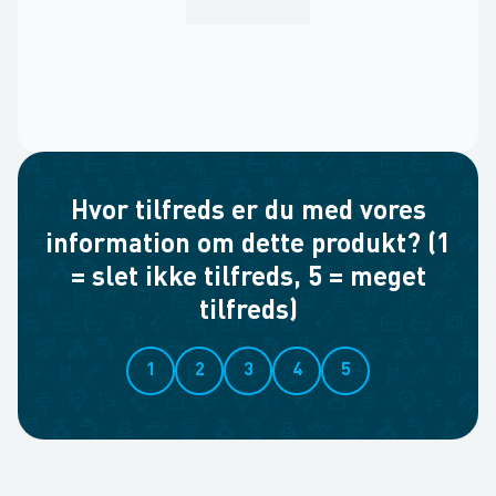
Hvor tilfreds er du med vores
information om dette produkt? (1
= slet ikke tilfreds, 5 = meget
tilfreds)
1
2
3
4
5