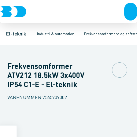
Afbrydere, stikkontakter & lampeudtag
Industristiksystemer
Frekvensomformer =˂1 kV
Frekvensomformere og softstartere
Filter for lavspænding
Forgreningsmateriel
Soft Starter
DIN
K
El-teknik
Industri & automation
Frekvensomformere og softsta
Frekvensomformer
ATV212 18.5kW 3x400V
IP54 C1-E - El-teknik
VARENUMMER
7565709302