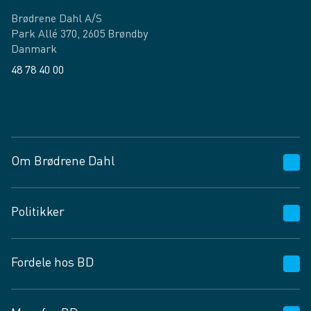
Brødrene Dahl A/S
Park Allé 370, 2605 Brøndby
Danmark
48 78 40 00
Facebook
LinkedIn
Om Brødrene Dahl
Kundeservice
Politikker
Vagttelefon 30 10 89 89
Spørgsmål og svar
Salgs- og leveringsbetingelser
Fordele hos BD
Job og karriere
Privatlivspolitik
Fødevarekontrolrapport
Cookies
24/7