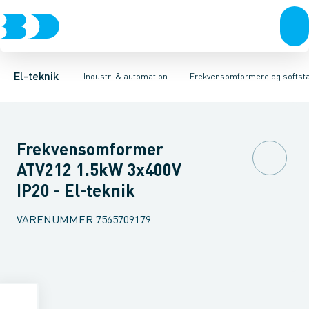
Afbrydere, stikkontakter & lampeudtag
Industristiksystemer
Frekvensomformer =˂1 kV
Frekvensomformere og softstartere
Filter for lavspænding
Forgreningsmateriel
Soft Starter
DIN
K
El-teknik
Industri & automation
Frekvensomformere og softsta
Frekvensomformer
ATV212 1.5kW 3x400V
IP20 - El-teknik
VARENUMMER
7565709179