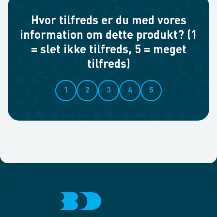
Hvor tilfreds er du med vores
information om dette produkt? (1
= slet ikke tilfreds, 5 = meget
tilfreds)
1
2
3
4
5