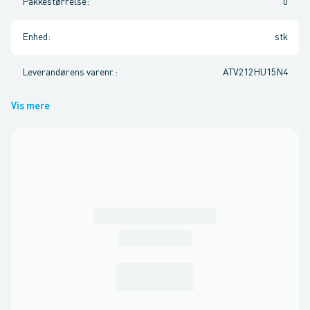
Pakkestørrelse
:
0
Enhed
:
stk
Leverandørens varenr.
:
ATV212HU15N4
Vis mere