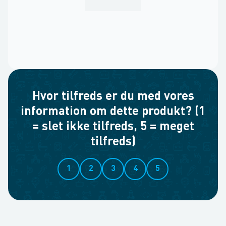
Hvor tilfreds er du med vores
information om dette produkt? (1
= slet ikke tilfreds, 5 = meget
tilfreds)
1
2
3
4
5