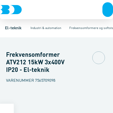
Afbrydere, stikkontakter & lampeudtag
Industristiksystemer
Frekvensomformer =˂1 kV
Frekvensomformere og softstartere
Filter for lavspænding
Forgreningsmateriel
Soft Starter
DIN
K
El-teknik
Industri & automation
Frekvensomformere og softsta
Frekvensomformer
ATV212 15kW 3x400V
IP20 - El-teknik
VARENUMMER
7565709098