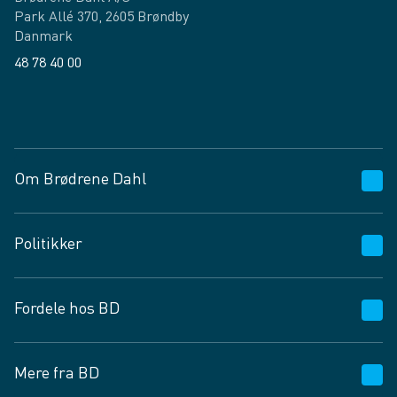
Park Allé 370, 2605 Brøndby
Danmark
48 78 40 00
Facebook
LinkedIn
Om Brødrene Dahl
Kundeservice
Politikker
Vagttelefon 30 10 89 89
Spørgsmål og svar
Salgs- og leveringsbetingelser
Fordele hos BD
Job og karriere
Privatlivspolitik
Fødevarekontrolrapport
Cookies
24/7
Mere fra BD
Vilkår og betingelser
BD app