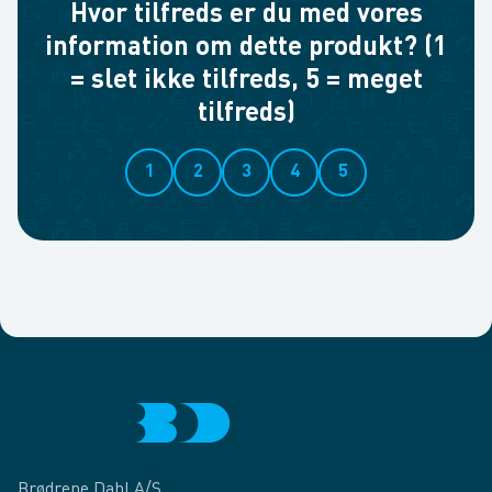
Hvor tilfreds er du med vores
information om dette produkt? (1
= slet ikke tilfreds, 5 = meget
tilfreds)
1
2
3
4
5
Brødrene Dahl A/S