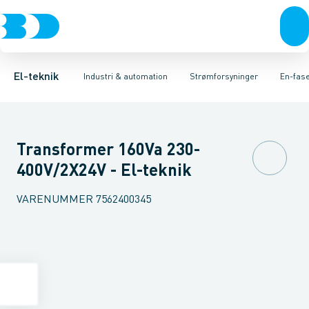
Afbrydere, stikkontakter & lampeudtag
Industristiksystemer
DC-strømforsyning
En-faset styretransformer
Frekvensomformere og softstartere
Forgreningsmateriel
Specialvarer f
DIN
K
El-teknik
Industri & automation
Strømforsyninger
En-fase
Transformer 160Va 230-
400V/2X24V - El-teknik
VARENUMMER
7562400345