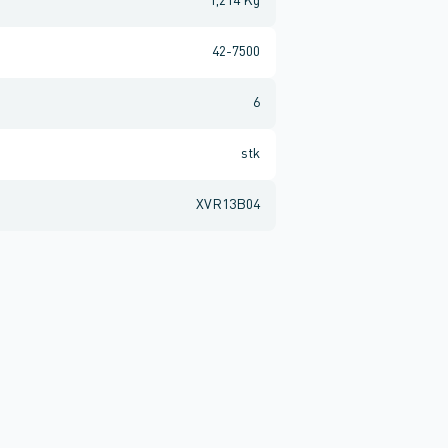
1,214 Kg
42-7500
6
stk
XVR13B04