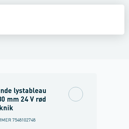
tisk signaludstyr
inne materiel
torer og relæer
Føringsveje, kanaler & befæstelse
Sensorer
Strømforsyninger
Relæer
Industri & autom
PLC systeme
nde lystableau
30 mm 24 V rød
eknik
MMER
7548102748