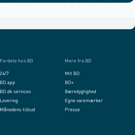
Fordele hos BD
Mere fra BD
24/7
Mit BD
BD app
BD+
BD.dk services
Bæredygtighed
Levering
Egne varemærker
Månedens tilbud
Presse