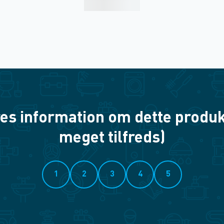
es information om dette produkt? 
meget tilfreds)
1
2
3
4
5