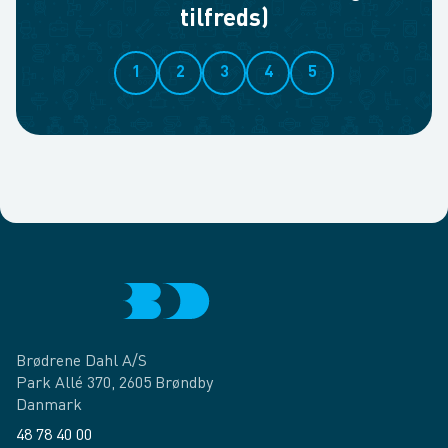
tilfreds)
1
2
3
4
5
Brødrene Dahl A/S
Park Allé 370, 2605 Brøndby
Danmark
48 78 40 00