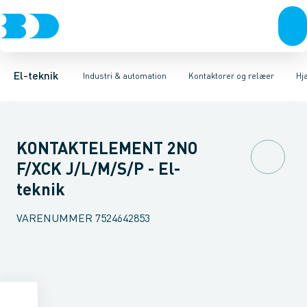
Afbrydere, stikkontakter & lampeudtag
Industristiksystemer
Elektronisk overstrømsrelæ
Frekvensomformere og softstartere
Motorstart kombination
Forgreningsmateriel
Kondens
DIN
K
El-teknik
Industri & automation
Kontaktorer og relæer
Hj
KONTAKTELEMENT 2NO
F/XCK J/L/M/S/P - El-
teknik
VARENUMMER
7524642853