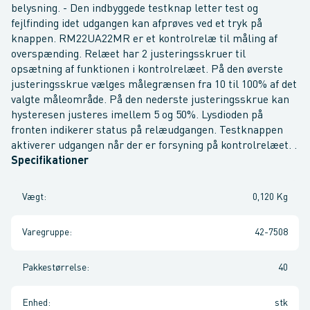
belysning. - Den indbyggede testknap letter test og
fejlfinding idet udgangen kan afprøves ved et tryk på
knappen. RM22UA22MR er et kontrolrelæ til måling af
overspænding. Relæet har 2 justeringsskruer til
opsætning af funktionen i kontrolrelæet. På den øverste
justeringsskrue vælges målegrænsen fra 10 til 100% af det
valgte måleområde. På den nederste justeringsskrue kan
hysteresen justeres imellem 5 og 50%. Lysdioden på
fronten indikerer status på relæudgangen. Testknappen
aktiverer udgangen når der er forsyning på kontrolrelæet. .
Specifikationer
Vægt
:
0,120 Kg
Varegruppe
:
42-7508
Pakkestørrelse
:
40
Enhed
:
stk