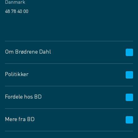
Danmark
48 78 40 00
Facebook
LinkedIn
Om Brødrene Dahl
Kundeservice
Politikker
Vagttelefon 30 10 89 89
Spørgsmål og svar
Salgs- og leveringsbetingelser
Fordele hos BD
Job og karriere
Privatlivspolitik
Fødevarekontrolrapport
Cookies
24/7
Mere fra BD
Vilkår og betingelser
BD app
BD.dk services
Mit BD