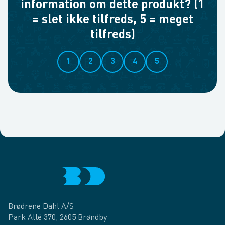
information om dette produkt? (1
= slet ikke tilfreds, 5 = meget
tilfreds)
1
2
3
4
5
Brødrene Dahl A/S
Park Allé 370, 2605 Brøndby