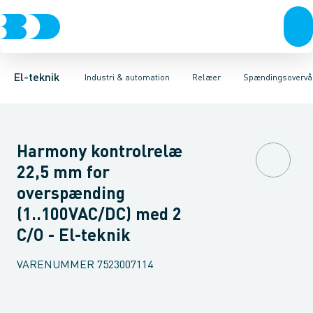
Afbrydere, stikkontakter & lampeudtag
Industristiksystemer
Tidsrelæ
Temperaturovervågningsrelæ
Frekvensomformere og softstartere
Niveauovervågningsre
Forgreningsmateriel
DIN
K
El-teknik
Industri & automation
Relæer
Spændingsovervå
Harmony kontrolrelæ
22,5 mm for
overspænding
(1..100VAC/DC) med 2
C/O - El-teknik
VARENUMMER
7523007114