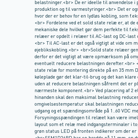
belastninger.<br> De er ideelle til anvendelse i
produktion og til varmestyringer.<br> Det er og
hvor der er behov for en lydløs kobling, som f.ek
<br> Fordelene ved et solid state relæ er, at de 
mekaniske dele hvilket gør dem perfekte til f.ek
relæer er opdelt i relæer til AC-last og DC-last 
<br> Til AC-last er det også vigtigt at vide om 
øjeblikskobling.<br> <br>Solid state relæer gen
derfor er det vigtigt at være opmærksom på om
eventuelt reducere belastningen derefter.<br>
state relæ for montering direkte på en 35 mm 
køleplade gør det klar-til-brug og det kan klar
uden at reducere belastningen såfremt det er p
nærmeste komponent.<br> Ved placering af 2 elle
hinanden skal den maksimal belastning reducer
omgivelsestemperatur skal belastningen reduce
udgang og et spændingsområde på 1..60 VDC me
Forsyningsspændingen til relæet kan være imel
layout som et relæ med indgangsterminaler i t
grøn status LED på fronten indikerer om der er 