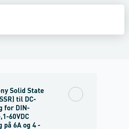
inne materiel
torer og relæer
pændingsovervågnings relæ
Føringsveje, kanaler & befæstelse
Sensorer
Strømforsyninger
Overvågningsrelæ for isolations- og j
Relæer
Industri & autom
PLC systeme
y Solid State
SSR) til DC-
g for DIN-
e,1-60VDC
 på 6A og 4 -