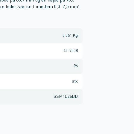
de på 83,7 mm og en højde på 90,3
e ledertværsnit imellem 0,3..2,5 mm².
0,061 Kg
42-7508
96
stk
SSM1D26BD