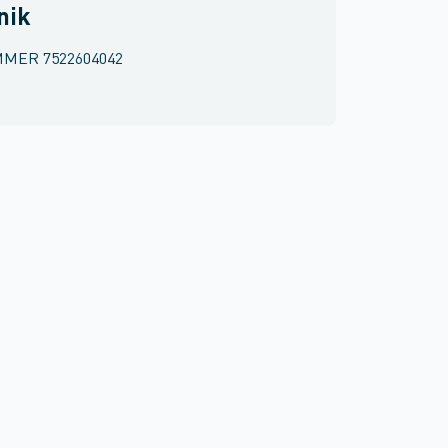
nik
MMER
7522604042