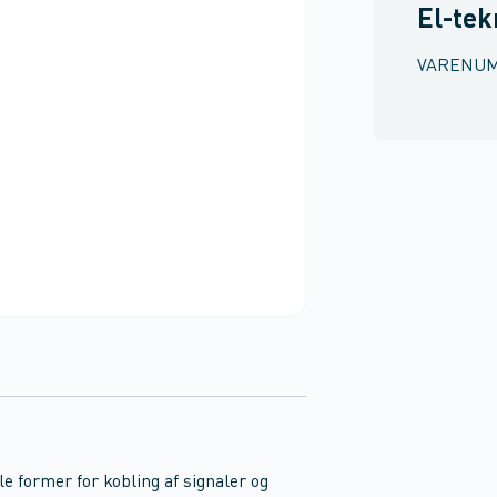
El-tek
VARENU
e former for kobling af signaler og