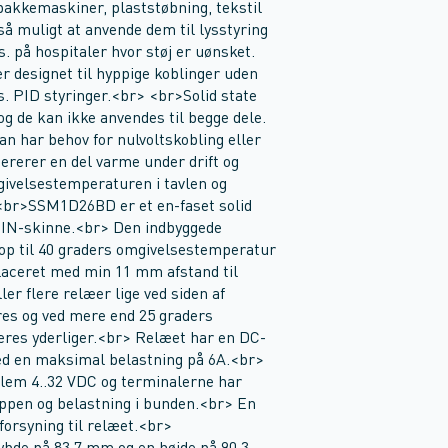
 pakkemaskiner, plaststøbning, tekstil
så muligt at anvende dem til lysstyring
s. på hospitaler hvor støj er uønsket.
er designet til hyppige koblinger uden
s. PID styringer.<br> <br>Solid state
og de kan ikke anvendes til begge dele.
man har behov for nulvoltskobling eller
ererer en del varme under drift og
givelsestemperaturen i tavlen og
 <br>SSM1D26BD er et en-faset solid
DIN-skinne.<br> Den indbyggede
e op til 40 graders omgivelsestemperatur
laceret med min 11 mm afstand til
r flere relæer lige ved siden af
es og ved mere end 25 graders
res yderliger.<br> Relæet har en DC-
d en maksimal belastning på 6A.<br>
lem 4..32 VDC og terminalerne har
oppen og belastning i bunden.<br> En
forsyning til relæet.<br>