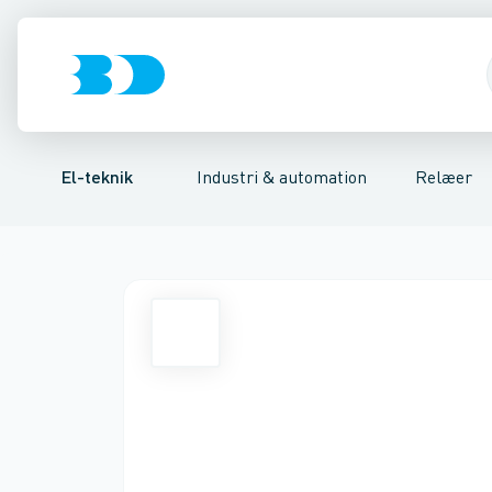
Afbrydere, stikkontakter & lampeudtag
Industristiksystemer
Tidsrelæ
Temperaturovervågningsrelæ
Frekvensomformere og softstarte
Niveauovervågni
Forgreningsmate
El-teknik
Industri & automation
Relæer