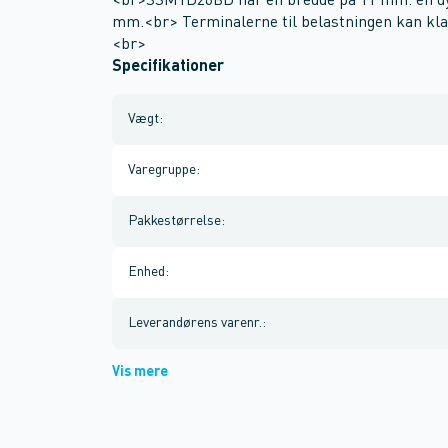
<br>SSM1D26BD har en bredde på 11 mm. en dyb
mm.<br> Terminalerne til belastningen kan klar
<br>
Specifikationer
Vægt
:
Varegruppe
:
Pakkestørrelse
:
Enhed
:
Leverandørens varenr.
:
Vis mere