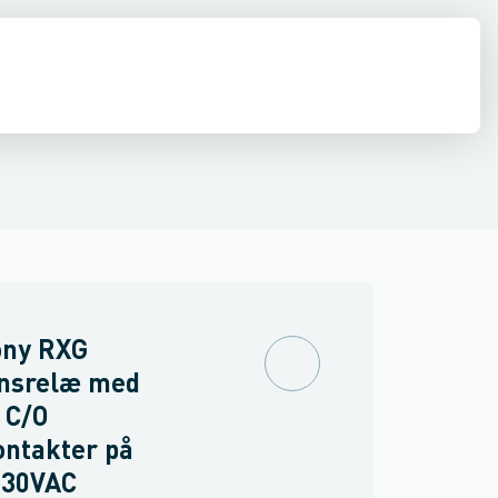
inne materiel
torer og relæer
pændingsovervågnings relæ
Føringsveje, kanaler & befæstelse
Sensorer
Strømforsyninger
Overvågningsrelæ for isolations- og j
Relæer
Industri & autom
PLC systeme
ny RXG
ensrelæ med
 C/O
ntakter på
230VAC