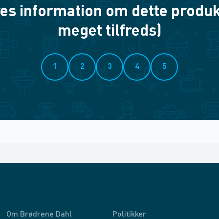
es information om dette produkt? 
meget tilfreds)
1
2
3
4
5
Om Brødrene Dahl
Politikker