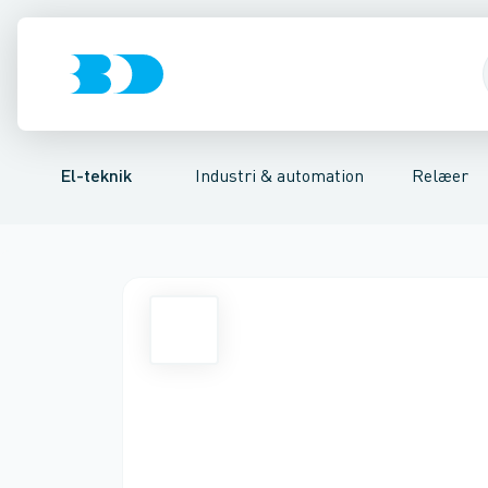
Afbrydere, stikkontakter & lampeudtag
Industristiksystemer
Tidsrelæ
Temperaturovervågningsrelæ
Frekvensomformere og softstarte
Niveauovervågni
Forgreningsmate
El-teknik
Industri & automation
Relæer