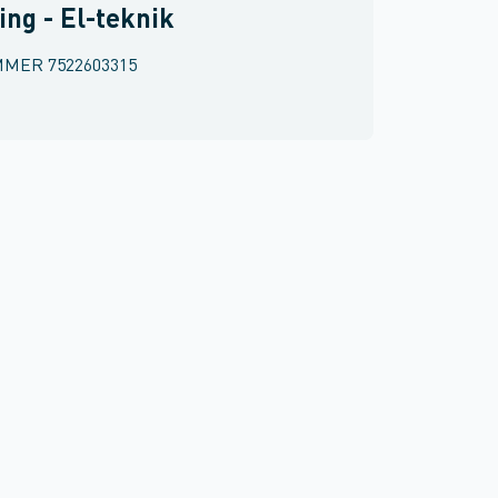
ing - El-teknik
MMER
7522603315