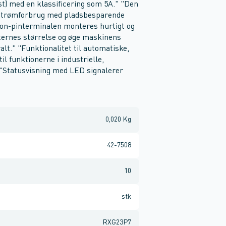
t) med en klassificering som 5A." "Den
el strømforbrug med pladsbesparende
ton-pinterminalen monteres hurtigt og
ternes størrelse og øge maskinens
lt." "Funktionalitet til automatiske,
l funktionerne i industrielle,
 "Statusvisning med LED signalerer
0,020 Kg
42-7508
10
stk
RXG23P7