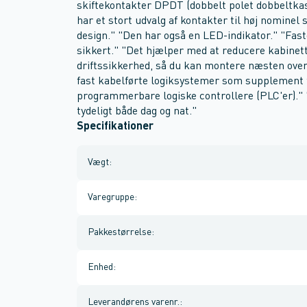
skiftekontakter DPDT (dobbelt polet dobbeltkas
har et stort udvalg af kontakter til høj nomin
design." "Den har også en LED-indikator." "Fas
sikkert." "Det hjælper med at reducere kabinet
driftssikkerhed, så du kan montere næsten overa
fast kabelførte logiksystemer som supplement ti
programmerbare logiske controllere (PLC'er)."
tydeligt både dag og nat."
Specifikationer
Vægt
:
Varegruppe
:
Pakkestørrelse
:
Enhed
:
Leverandørens varenr.
: