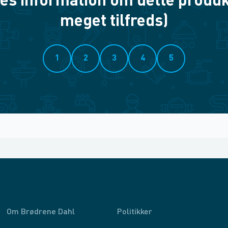
es information om dette produkt? 
meget tilfreds)
1
2
3
4
5
Om Brødrene Dahl
Politikker