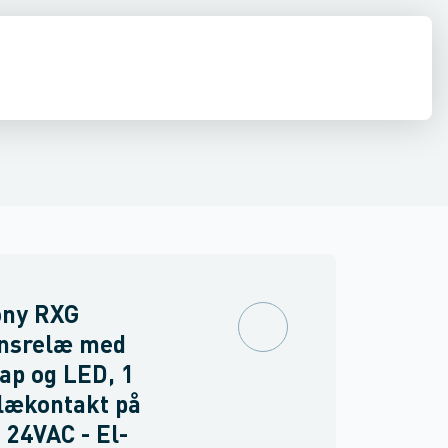
inne materiel
torer og relæer
pændingsovervågnings relæ
Føringsveje, kanaler & befæstelse
Sensorer
Strømforsyninger
Overvågningsrelæ for isolations- og j
Relæer
Industri & autom
PLC systeme
ny RXG
ensrelæ med
ap og LED, 1
lækontakt på
 24VAC - El-