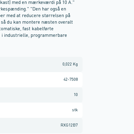
tkast) med en mærkeværdi på 10 A."
ærkespænding." "Den har også en
per med at reducere størrelsen på
, så du kan montere næsten overalt
tomatiske, fast kabelførte
 i industrielle, programmerbare
0,022 Kg
42-7508
10
stk
RXG12B7