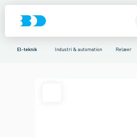
Afbrydere, stikkontakter & lampeudtag
Industristiksystemer
Tidsrelæ
Temperaturovervågningsrelæ
Frekvensomformere og softstarte
Niveauovervågni
Forgreningsmate
El-teknik
Industri & automation
Relæer