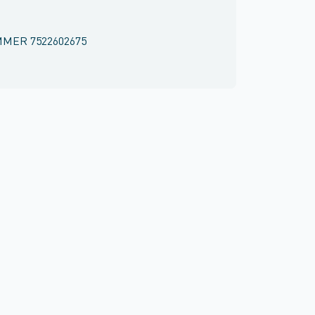
MMER
7522602675