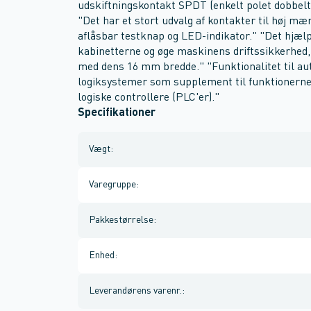
udskiftningskontakt SPDT (enkelt polet dobbel
"Det har et stort udvalg af kontakter til høj m
aflåsbar testknap og LED-indikator." "Det hjæl
kabinetterne og øge maskinens driftssikkerhed
med dens 16 mm bredde." "Funktionalitet til au
logiksystemer som supplement til funktionerne
logiske controllere (PLC'er)."
Specifikationer
Vægt
:
Varegruppe
:
Pakkestørrelse
:
Enhed
:
Leverandørens varenr.
: