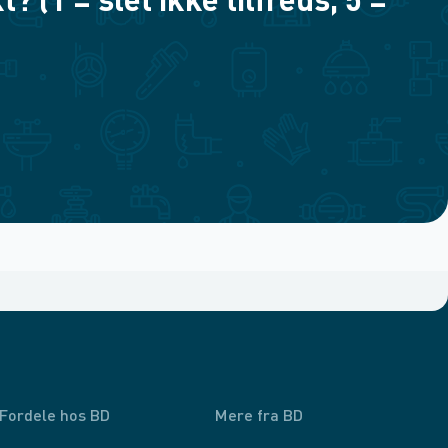
(1 = slet ikke tilfreds, 5 =
Fordele hos BD
Mere fra BD