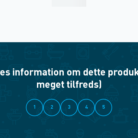
es information om dette produkt? 
meget tilfreds)
1
2
3
4
5