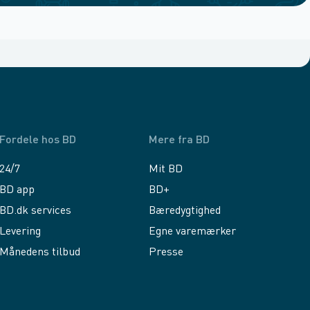
Fordele hos BD
Mere fra BD
24/7
Mit BD
BD app
BD+
BD.dk services
Bæredygtighed
Levering
Egne varemærker
Månedens tilbud
Presse