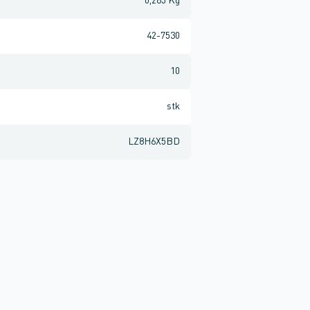
0,265 Kg
42-7530
10
stk
LZ8H6X5BD