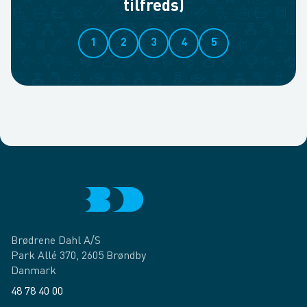
tilfreds)
1
2
3
4
5
Brødrene Dahl A/S
Park Allé 370, 2605 Brøndby
Danmark
48 78 40 00