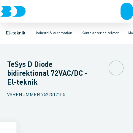
Afbrydere, stikkontakter & lampeudtag
Industristiksystemer
Elektronisk overstrømsrelæ
Frekvensomformere og softstartere
Motorstart kombination
Forgreningsmateriel
Kondens
DIN
K
El-teknik
Industri & automation
Kontaktorer og relæer
Mo
TeSys D Diode
bidirektional 72VAC/DC -
El-teknik
VARENUMMER
7522512105