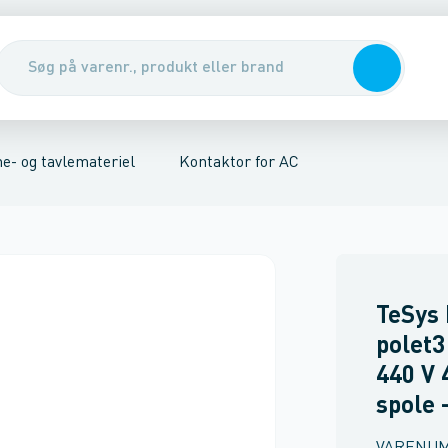
re
riel
 underspændingsudløser
DIN-skinne- og tavlemateriel
Kabler, rør & jording/udligning
Betjening og signal
Tavler, kabelskabe & DIN-sk
Brydere
Kontak
e- og tavlemateriel
Kontaktor for AC
TeSys 
polet3
440 V 
spole 