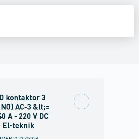
inne materiel
torer og relæer
Føringsveje, kanaler & befæstelse
Sensorer
Strømforsyninger
Relæer
Industri & autom
PLC systeme
D kontaktor 3
 NO) AC-3 &lt;=
40 A - 220 V DC
- El-teknik