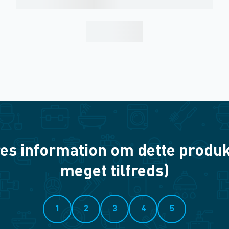
es information om dette produkt? 
meget tilfreds)
1
2
3
4
5