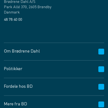
Brødrene Dahl A/S
Park Allé 370, 2605 Brøndby
Danmark
48 78 40 00
Facebook
LinkedIn
Om Brødrene Dahl
Kundeservice
Politikker
Vagttelefon 30 10 89 89
Spørgsmål og svar
Salgs- og leveringsbetingelser
Fordele hos BD
Job og karriere
Privatlivspolitik
Fødevarekontrolrapport
Cookies
24/7
Mere fra BD
Vilkår og betingelser
BD app