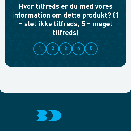
Hvor tilfreds er du med vores
information om dette produkt? (1
= slet ikke tilfreds, 5 = meget
tilfreds)
1
2
3
4
5