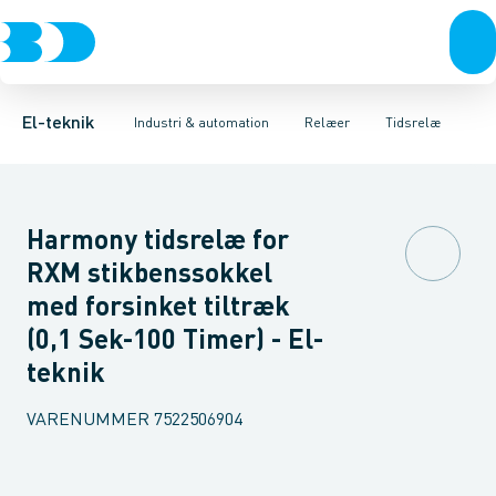
Afbrydere, stikkontakter & lampeudtag
Industristiksystemer
Tidsrelæ
Temperaturovervågningsrelæ
Frekvensomformere og softstartere
Niveauovervågningsre
Forgreningsmateriel
DIN
K
El-teknik
Industri & automation
Relæer
Tidsrelæ
Harmony tidsrelæ for
RXM stikbenssokkel
med forsinket tiltræk
(0,1 Sek-100 Timer) - El-
teknik
VARENUMMER
7522506904