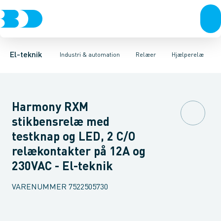
Afbrydere, stikkontakter & lampeudtag
Industristiksystemer
Tidsrelæ
Temperaturovervågningsrelæ
Frekvensomformere og softstartere
Niveauovervågningsre
Forgreningsmateriel
DIN
K
El-teknik
Industri & automation
Relæer
Hjælperelæ
Harmony RXM
stikbensrelæ med
testknap og LED, 2 C/O
relækontakter på 12A og
230VAC - El-teknik
VARENUMMER
7522505730