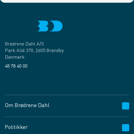
Brødrene Dahl A/S
Park Allé 370, 2605 Brøndby
Danmark
48 78 40 00
Facebook
LinkedIn
Om Brødrene Dahl
Kundeservice
Politikker
Vagttelefon 30 10 89 89