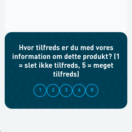
Hvor tilfreds er du med vores
information om dette produkt? (1
= slet ikke tilfreds, 5 = meget
tilfreds)
1
2
3
4
5