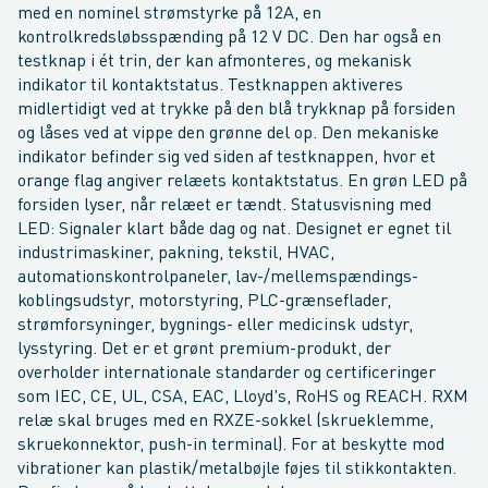
med en nominel strømstyrke på 12A, en
kontrolkredsløbsspænding på 12 V DC. Den har også en
testknap i ét trin, der kan afmonteres, og mekanisk
indikator til kontaktstatus. Testknappen aktiveres
midlertidigt ved at trykke på den blå trykknap på forsiden
og låses ved at vippe den grønne del op. Den mekaniske
indikator befinder sig ved siden af testknappen, hvor et
orange flag angiver relæets kontaktstatus. En grøn LED på
forsiden lyser, når relæet er tændt. Statusvisning med
LED: Signaler klart både dag og nat. Designet er egnet til
industrimaskiner, pakning, tekstil, HVAC,
automationskontrolpaneler, lav-/mellemspændings-
koblingsudstyr, motorstyring, PLC-grænseflader,
strømforsyninger, bygnings- eller medicinsk udstyr,
lysstyring. Det er et grønt premium-produkt, der
overholder internationale standarder og certificeringer
som IEC, CE, UL, CSA, EAC, Lloyd's, RoHS og REACH. RXM
relæ skal bruges med en RXZE-sokkel (skrueklemme,
skruekonnektor, push-in terminal). For at beskytte mod
vibrationer kan plastik/metalbøjle føjes til stikkontakten.