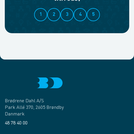
1
2
3
4
5
Brødrene Dahl A/S
Park Allé 370, 2605 Brøndby
Danmark
48 78 40 00