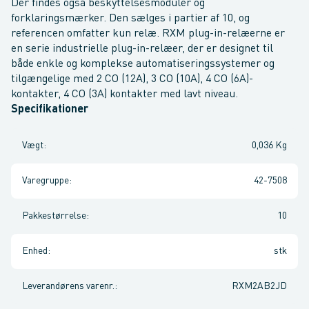
Der findes også beskyttelsesmoduler og
forklaringsmærker. Den sælges i partier af 10, og
referencen omfatter kun relæ. RXM plug-in-relæerne er
en serie industrielle plug-in-relæer, der er designet til
både enkle og komplekse automatiseringssystemer og
tilgængelige med 2 CO (12A), 3 CO (10A), 4 CO (6A)-
kontakter, 4 CO (3A) kontakter med lavt niveau.
Specifikationer
Vægt
:
0,036 Kg
Varegruppe
:
42-7508
Pakkestørrelse
:
10
Enhed
:
stk
Leverandørens varenr.
:
RXM2AB2JD