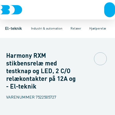
Afbrydere, stikkontakter & lampeudtag
Industristiksystemer
Tidsrelæ
Temperaturovervågningsrelæ
Frekvensomformere og softstartere
Niveauovervågningsre
Forgreningsmateriel
DIN
K
El-teknik
Industri & automation
Relæer
Hjælperelæ
Harmony RXM
stikbensrelæ med
testknap og LED, 2 C/O
relækontakter på 12A og
- El-teknik
VARENUMMER
7522505727