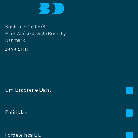
Brødrene Dahl A/S
Park Allé 370, 2605 Brøndby
Danmark
48 78 40 00
Facebook
LinkedIn
Om Brødrene Dahl
Kundeservice
Politikker
Vagttelefon 30 10 89 89
Spørgsmål og svar
Salgs- og leveringsbetingelser
Fordele hos BD
Job og karriere