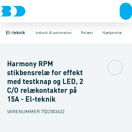
Afbrydere, stikkontakter & lampeudtag
Industristiksystemer
Tidsrelæ
Temperaturovervågningsrelæ
Frekvensomformere og softstartere
Niveauovervågningsre
Forgreningsmateriel
DIN
K
El-teknik
Industri & automation
Relæer
Hjælperelæ
Harmony RPM
stikbensrelæ for effekt
med testknap og LED, 2
C/O relækontakter på
15A - El-teknik
VARENUMMER
7522503622