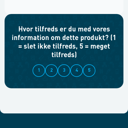
Hvor tilfreds er du med vores
information om dette produkt? (1
= slet ikke tilfreds, 5 = meget
tilfreds)
1
2
3
4
5