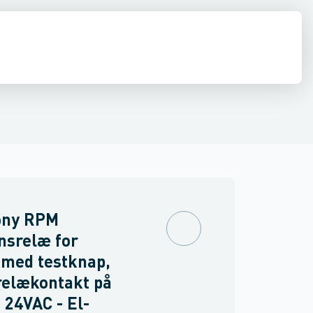
inne materiel
torer og relæer
pændingsovervågnings relæ
Føringsveje, kanaler & befæstelse
Sensorer
Strømforsyninger
Overvågningsrelæ for isolations- og j
Relæer
Industri & autom
PLC systeme
ny RPM
nsrelæ for
 med testknap,
relækontakt på
 24VAC - El-