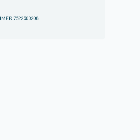
MMER
7522503208