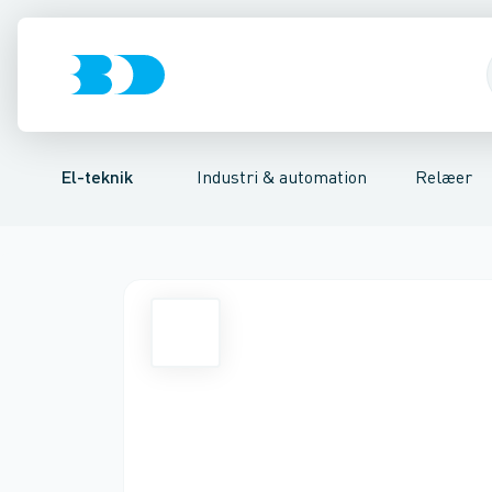
Afbrydere, stikkontakter & lampeudtag
Industristiksystemer
Tidsrelæ
Temperaturovervågningsrelæ
Frekvensomformere og softstarte
Niveauovervågni
Forgreningsmate
El-teknik
Industri & automation
Relæer