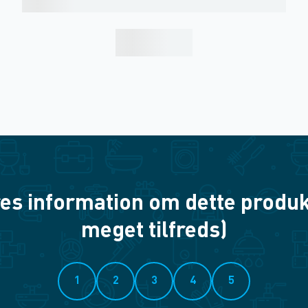
es information om dette produkt? 
meget tilfreds)
1
2
3
4
5