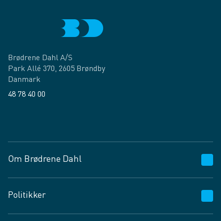
Brødrene Dahl A/S
Park Allé 370, 2605 Brøndby
Danmark
48 78 40 00
Facebook
LinkedIn
Om Brødrene Dahl
Kundeservice
Politikker
Vagttelefon 30 10 89 89
Spørgsmål og svar
Salgs- og leveringsbetingelser