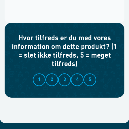
Hvor tilfreds er du med vores
information om dette produkt? (1
= slet ikke tilfreds, 5 = meget
tilfreds)
1
2
3
4
5