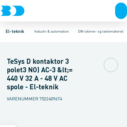
Afbrydere, stikkontakter & lampeudtag
Industristiksystemer
Reaktor for lavspænding
Frekvensomformere og softstartere
Kontaktor for AC
Forgreningsmateriel
Tidsforsinket und
DIN
K
El-teknik
Industri & automation
DIN-skinne- og tavlemateriel
TeSys D kontaktor 3
polet3 NO) AC-3 &lt;=
440 V 32 A - 48 V AC
spole - El-teknik
VARENUMMER
7522409674