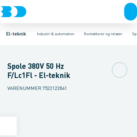
Afbrydere, stikkontakter & lampeudtag
Industristiksystemer
Elektronisk overstrømsrelæ
Frekvensomformere og softstartere
Motorstart kombination
Forgreningsmateriel
Kondens
DIN
K
El-teknik
Industri & automation
Kontaktorer og relæer
Sp
Spole 380V 50 Hz
F/Lc1Fl - El-teknik
VARENUMMER
7522122841