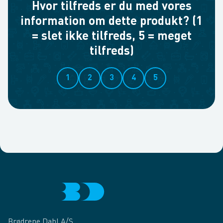
Hvor tilfreds er du med vores
information om dette produkt? (1
= slet ikke tilfreds, 5 = meget
tilfreds)
1
2
3
4
5
Brødrene Dahl A/S