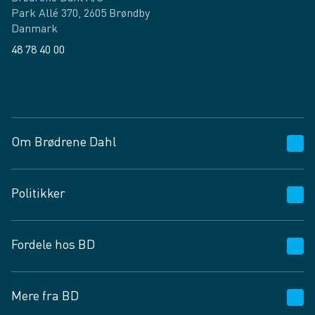
Park Allé 370, 2605 Brøndby
Danmark
48 78 40 00
Facebook
LinkedIn
Om Brødrene Dahl
Kundeservice
Politikker
Vagttelefon 30 10 89 89
Spørgsmål og svar
Salgs- og leveringsbetingelser
Fordele hos BD
Job og karriere
Privatlivspolitik
Fødevarekontrolrapport
Cookies
24/7
Mere fra BD
Vilkår og betingelser
BD app