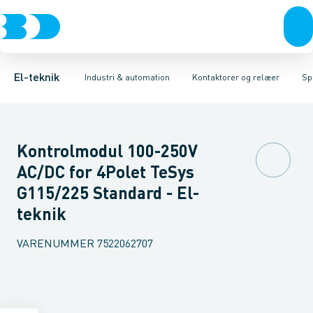
Afbrydere, stikkontakter & lampeudtag
Industristiksystemer
Elektronisk overstrømsrelæ
Frekvensomformere og softstartere
Motorstart kombination
Forgreningsmateriel
Kondens
DIN
K
El-teknik
Industri & automation
Kontaktorer og relæer
Sp
Kontrolmodul 100-250V
AC/DC for 4Polet TeSys
G115/225 Standard - El-
teknik
VARENUMMER
7522062707