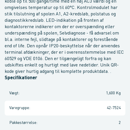
koble op til 500 gange/time med en høj AC3 værdi og en
omgivelses temperatur op til 60°C. Kontrolmodulet har
stik tilslutning af spolen A1, A2-kredsløb, polstatus og
diagnostikkredsløb. LED-indikation på fronten af
kontaktorerne indikerer om der er overspænding eller
underspænding på spolen, Selvdiagnose - få advarsel om
bl.a. interne fejl, slidtage på kontaktorer og forestående
end of life. Den opnår IP20-beskyttelse når der anvendes
terminal afdækninger, der er i overensstemmelse med IEC
60529 og VDE 0106. Den er tilgængeligt forfra og kan
udskiftes enkelt og hurtigt med lave nedetider. Unik QR-
kode giver hurtig adgang til komplette produktdata. .
Specifikationer
Vægt
:
1,600 Kg
Varegruppe
:
42-7524
Pakkestørrelse
:
2