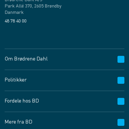
Brødrene Dahl A/S
Park Allé 370, 2605 Brøndby
Danmark
48 78 40 00
Facebook
LinkedIn
Om Brødrene Dahl
Kundeservice
Politikker
Vagttelefon 30 10 89 89
Spørgsmål og svar
Salgs- og leveringsbetingelser
Fordele hos BD
Job og karriere
Privatlivspolitik
Fødevarekontrolrapport
Cookies
24/7
Mere fra BD
Vilkår og betingelser
BD app