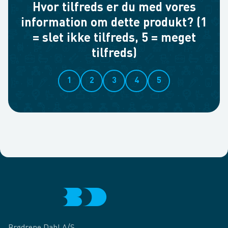
Hvor tilfreds er du med vores
information om dette produkt? (1
= slet ikke tilfreds, 5 = meget
tilfreds)
1
2
3
4
5