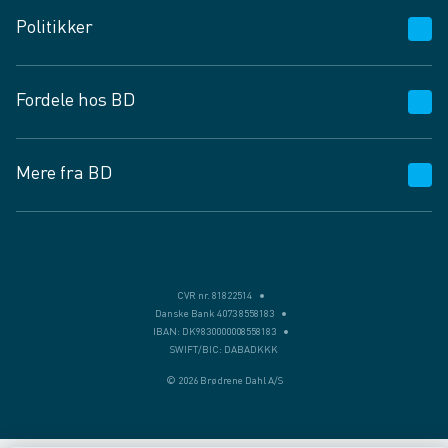
Kundeservice
Politikker
Vagttelefon 30 10 89 89
Spørgsmål og svar
Salgs- og leveringsbetingelser
Fordele hos BD
Job og karriere
Privatlivspolitik
Fødevarekontrolrapport
Cookies
24/7
Mere fra BD
Vilkår og betingelser
BD app
BD.dk services
Mit BD
Levering
BD+
Månedens tilbud
Bæredygtighed
CVR nr. 81822514
Danske Bank 4073 8558183
Egne varemærker
IBAN: DK9830000008558183
SWIFT/BIC: DABADKKK
Presse
© 2026 Brødrene Dahl A/S