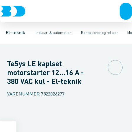
Afbrydere, stikkontakter & lampeudtag
Industristiksystemer
Elektronisk overstrømsrelæ
Frekvensomformere og softstartere
Motorstart kombination
Forgreningsmateriel
Kondens
DIN
K
El-teknik
Industri & automation
Kontaktorer og relæer
Mo
TeSys LE kaplset
motorstarter 12...16 A -
380 VAC kul - El-teknik
VARENUMMER
7522026277