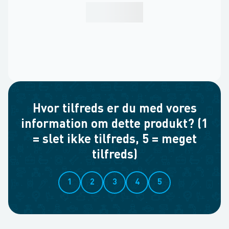
Hvor tilfreds er du med vores
information om dette produkt? (1
= slet ikke tilfreds, 5 = meget
tilfreds)
1
2
3
4
5