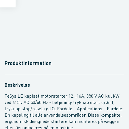
Produktinformation
Beskrivelse
TeSys LE kaplset motorstarter 12...16A, 380 V AC kul kW
ved 415 v AC 50/60 Hz - betjening: tryknap start grøn I,
tryknap stop/reset rød O. Fordele: . Applications: . Fordele:
En kapsling til alle anvendelsesområder. Disse kompakte,
ergonomisk designede startere kan monteres på væggen
eller fjernplaceres på en maskine.