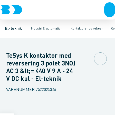
Afbrydere, stikkontakter & lampeudtag
Industristiksystemer
Elektronisk overstrømsrelæ
Frekvensomformere og softstartere
Motorstart kombination
Forgreningsmateriel
Kondens
DIN
K
El-teknik
Industri & automation
Kontaktorer og relæer
Ko
TeSys K kontaktor med
reversering 3 polet 3NO)
AC 3 &lt;= 440 V 9 A - 24
V DC kul - El-teknik
VARENUMMER
7522025346