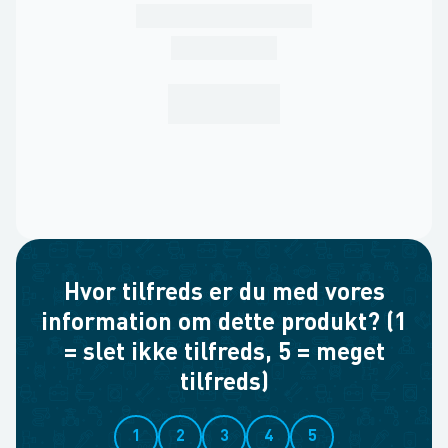
Hvor tilfreds er du med vores
information om dette produkt? (1
= slet ikke tilfreds, 5 = meget
tilfreds)
1
2
3
4
5