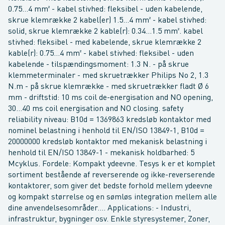
0.75...4 mm² - kabel stivhed: fleksibel - uden kabelende,
skrue klemrække 2 kabel(er) 1.5...4 mm² - kabel stivhed:
solid, skrue klemrække 2 kable(r): 0.34...1.5 mm². kabel
stivhed: fleksibel - med kabelende, skrue klemrække 2
kable(r): 0.75...4 mm² - kabel stivhed: fleksibel - uden
kabelende - tilspændingsmoment: 1.3 N. - på skrue
klemmeterminaler - med skruetrækker Philips No 2, 1.3
N.m - på skrue klemrække - med skruetrækker fladt Ø 6
mm - driftstid: 10 ms coil de-energisation and NO opening,
30...40 ms coil energisation and NO closing. safety
reliability niveau: B10d = 1369863 kredsløb kontaktor med
nominel belastning i henhold til EN/ISO 13849-1, B10d =
20000000 kredsløb kontaktor med mekanisk belastning i
henhold til EN/ISO 13849-1 - mekanisk holdbarhed: 5
Mcyklus. Fordele: Kompakt ydeevne. Tesys k er et komplet
sortiment bestående af reverserende og ikke-reverserende
kontaktorer, som giver det bedste forhold mellem ydeevne
og kompakt størrelse og en sømløs integration mellem alle
dine anvendelsesområder.... Applications: - Industri,
infrastruktur, bygninger osv. Enkle styresystemer, Zoner,