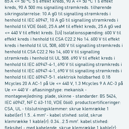
85 A <= 50 °C 5 s effekt kreds, 90 A <= 50 °C 1 s effekt
kreds, 90 A 500 ms signalling strømkreds. tilhørende
sikringsstørrelse: 10 A gG til signalling strømkreds i
henhold til IEC 60947, 10 A gG til signalling strømkreds i
henhold til VDE 0660, 25 A aM til effekt kreds, 25 A gG ved
<= 440 V til effekt kreds. [Ui] Isolationsspænding: 600 V til
effekt kreds i henhold til CSA C22.2 No 14. 600 V til effekt
kreds i henhold til UL 508, 600 V til signalling strømkreds i
henhold til CSA C22.2 No 14, 600 V til signalling
strømkreds i henhold til UL 508. 690 V til effekt kreds i
henhold til IEC 60947-4-1, 690 V til signalling strømkreds i
henhold til IEC 60947-4-1, 690 V til signalling strømkreds i
henhold til IEC 60947-5-1. elektrisk holdbarhed: 0.18
Mcycles 20 A AC-1 på Ue <= 440 V, 1.3 Mcycles 9 A AC-3 på
Ue <= 440 V - aflasningstype: mekanisk -
montagevejledning: plade, skinne - standarder: BS 5424,
IEC 60947, NF C 63-110, VDE 0660. productcertificeringer:
CSA, UL - tilslutningsklemmer: skrue klemrække 1
kabel(er) 1.5...4 mm² - kabel stivhed: solid, skrue
klemrække 1 kable(r): 0.34...2.5 mm². kabel stivhed:
fleksibel - med kabelende, skrue klemrække 1 kable(r):