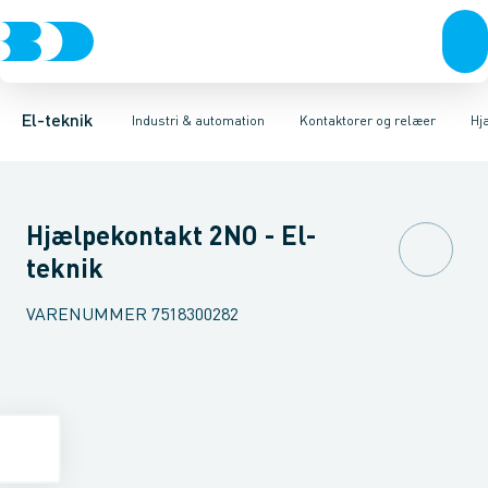
Afbrydere, stikkontakter & lampeudtag
Industristiksystemer
Elektronisk overstrømsrelæ
Frekvensomformere og softstartere
Motorstart kombination
Forgreningsmateriel
Kondens
DIN
K
El-teknik
Industri & automation
Kontaktorer og relæer
Hj
Hjælpekontakt 2NO - El-
teknik
VARENUMMER
7518300282