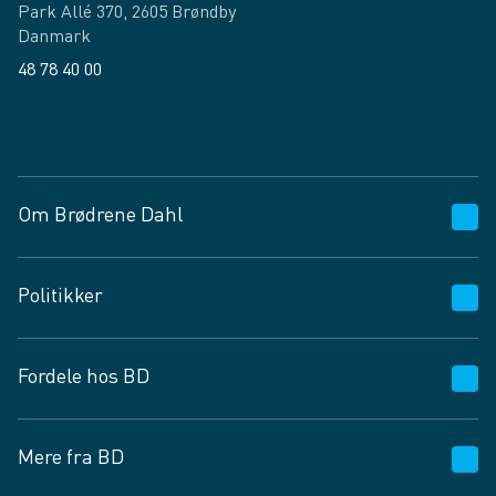
Park Allé 370, 2605 Brøndby
Danmark
48 78 40 00
Facebook
LinkedIn
Om Brødrene Dahl
Kundeservice
Politikker
Vagttelefon 30 10 89 89
Spørgsmål og svar
Salgs- og leveringsbetingelser
Fordele hos BD
Job og karriere
Privatlivspolitik
Fødevarekontrolrapport
Cookies
24/7
Mere fra BD
Vilkår og betingelser
BD app