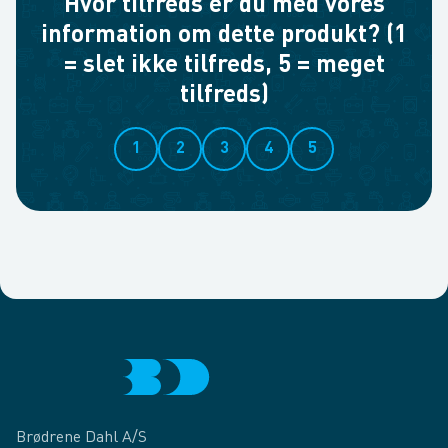
Hvor tilfreds er du med vores
information om dette produkt? (1
= slet ikke tilfreds, 5 = meget
tilfreds)
1
2
3
4
5
Brødrene Dahl A/S