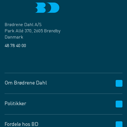
Brødrene Dahl A/S
Park Allé 370, 2605 Brøndby
Danmark
48 78 40 00
Facebook
LinkedIn
Om Brødrene Dahl
Kundeservice
Politikker
Vagttelefon 30 10 89 89
Spørgsmål og svar
Salgs- og leveringsbetingelser
Fordele hos BD
Job og karriere