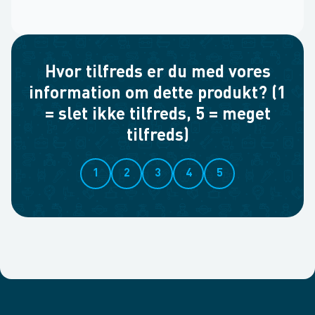
Hvor tilfreds er du med vores
information om dette produkt? (1
= slet ikke tilfreds, 5 = meget
tilfreds)
1
2
3
4
5