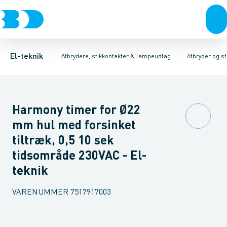
Afbrydere, stikkontakter & lampeudtag
Afbryder og stikdåsemateriel
Afbryder og stikkontakt kombination
Installationsafbryder
Forgreningsmateriel
Ude
K
El-teknik
Afbrydere, stikkontakter & lampeudtag
Afbryder og s
Harmony timer for Ø22
mm hul med forsinket
tiltræk, 0,5 10 sek
tidsområde 230VAC - El-
teknik
VARENUMMER
7517917003