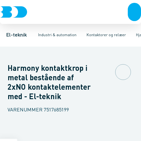
Afbrydere, stikkontakter & lampeudtag
Industristiksystemer
Elektronisk overstrømsrelæ
Frekvensomformere og softstartere
Motorstart kombination
Forgreningsmateriel
Kondens
DIN
K
El-teknik
Industri & automation
Kontaktorer og relæer
Hj
Harmony kontaktkrop i
metal bestående af
2xNO kontaktelementer
med - El-teknik
VARENUMMER
7517685199