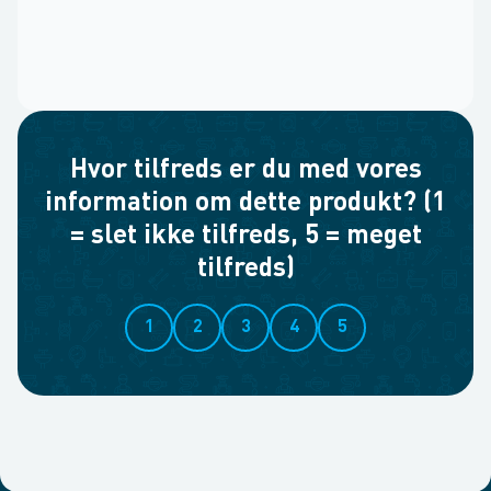
Hvor tilfreds er du med vores
information om dette produkt? (1
= slet ikke tilfreds, 5 = meget
tilfreds)
1
2
3
4
5