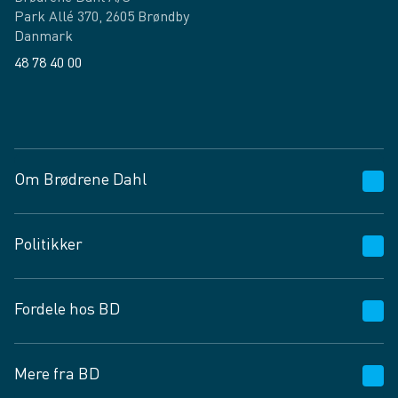
Park Allé 370, 2605 Brøndby
Danmark
48 78 40 00
Facebook
LinkedIn
Om Brødrene Dahl
Kundeservice
Politikker
Vagttelefon 30 10 89 89
Spørgsmål og svar
Salgs- og leveringsbetingelser
Fordele hos BD
Job og karriere
Privatlivspolitik
Fødevarekontrolrapport
Cookies
24/7
Mere fra BD
Vilkår og betingelser
BD app