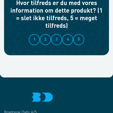
Hvor tilfreds er du med vores
information om dette produkt? (1
= slet ikke tilfreds, 5 = meget
tilfreds)
1
2
3
4
5
Brødrene Dahl A/S