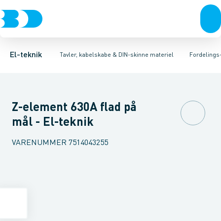
Afbrydere, stikkontakter & lampeudtag
Tavler, kapsling og rackskabe
Afgangsbox for kanalskinne
Tilgangsboks for strømskinne
Fordelings-/byggepladstavler
Forgreningsmateriel
Re
Ek
K
El-teknik
Tavler, kabelskabe & DIN-skinne materiel
Fordelings
Z-element 630A flad på
mål - El-teknik
VARENUMMER
7514043255