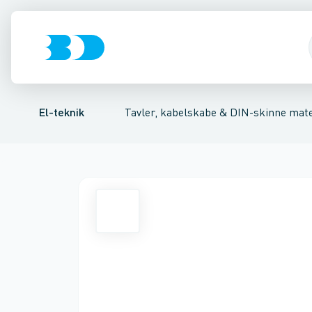
Afbrydere, stikkontakter & lampeudtag
Tavler, kapsling og rackskabe
Afgangsbox for kanalskinne
Tilgangsboks for strømskin
Fordelings-/byggepladstav
Forgreningsmate
El-teknik
Tavler, kabelskabe & DIN-skinne mate