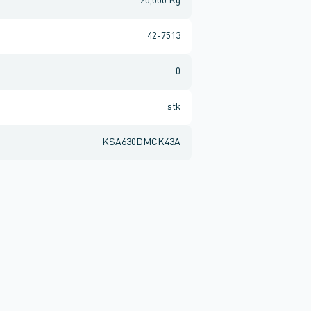
20,000 Kg
42-7513
0
stk
KSA630DMCK43A