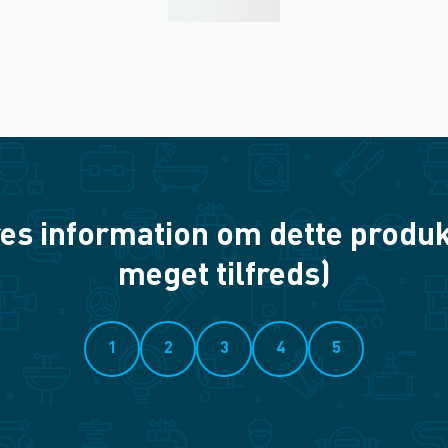
es information om dette produkt? 
meget tilfreds)
1
2
3
4
5