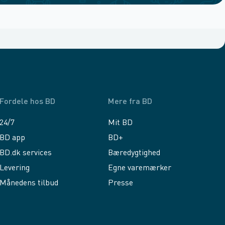
Fordele hos BD
Mere fra BD
24/7
Mit BD
BD app
BD+
BD.dk services
Bæredygtighed
Levering
Egne varemærker
Månedens tilbud
Presse