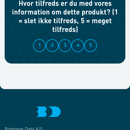
Hvor tilfreds er du med vores
information om dette produkt? (1
= slet ikke tilfreds, 5 = meget
tilfreds)
1
2
3
4
5
Brødrene Dahl A/S