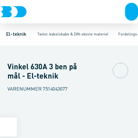
Afbrydere, stikkontakter & lampeudtag
Tavler, kapsling og rackskabe
Afgangsbox for kanalskinne
Tilgangsboks for strømskinne
Fordelings-/byggepladstavler
Forgreningsmateriel
Re
Ek
K
El-teknik
Tavler, kabelskabe & DIN-skinne materiel
Fordelings
Vinkel 630A 3 ben på
mål - El-teknik
VARENUMMER
7514043077