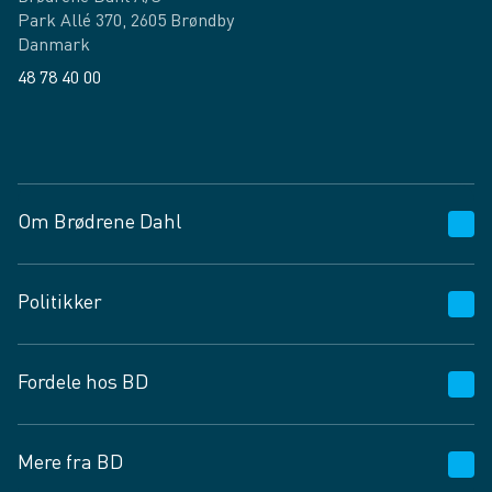
Park Allé 370, 2605 Brøndby
Danmark
48 78 40 00
Facebook
LinkedIn
Om Brødrene Dahl
Kundeservice
Politikker
Vagttelefon 30 10 89 89
Spørgsmål og svar
Salgs- og leveringsbetingelser
Fordele hos BD
Job og karriere
Privatlivspolitik
Fødevarekontrolrapport
Cookies
24/7
Mere fra BD
Vilkår og betingelser
BD app