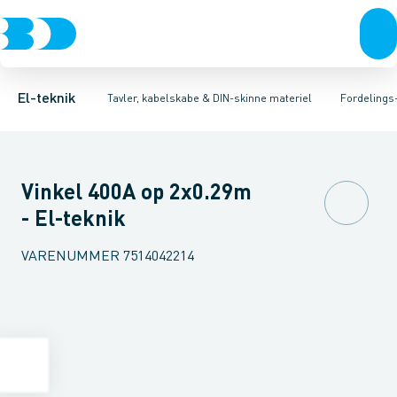
Afbrydere, stikkontakter & lampeudtag
Tavler, kapsling og rackskabe
Afgangsbox for kanalskinne
Tilgangsboks for strømskinne
Fordelings-/byggepladstavler
Forgreningsmateriel
Re
Ek
K
El-teknik
Tavler, kabelskabe & DIN-skinne materiel
Fordelings
Vinkel 400A op 2x0.29m
- El-teknik
VARENUMMER
7514042214