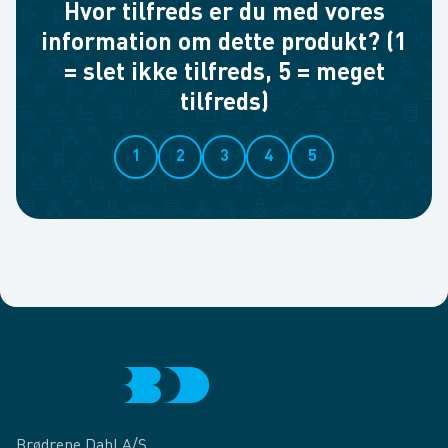
Hvor tilfreds er du med vores
information om dette produkt? (1
= slet ikke tilfreds, 5 = meget
tilfreds)
1
2
3
4
5
Brødrene Dahl A/S