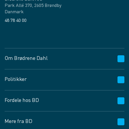
Park Allé 370, 2605 Brøndby
Danmark
48 78 40 00
Facebook
LinkedIn
Om Brødrene Dahl
Kundeservice
Politikker
Vagttelefon 30 10 89 89
Spørgsmål og svar
Salgs- og leveringsbetingelser
Fordele hos BD
Job og karriere
Privatlivspolitik
Fødevarekontrolrapport
Cookies
24/7
Mere fra BD
Vilkår og betingelser
BD app