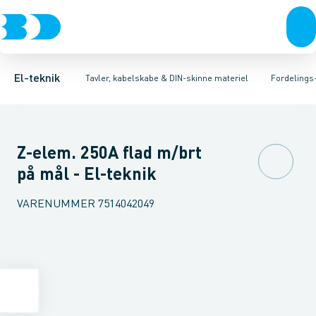
Afbrydere, stikkontakter & lampeudtag
Tavler, kapsling og rackskabe
Afgangsbox for kanalskinne
Tilgangsboks for strømskinne
Fordelings-/byggepladstavler
Forgreningsmateriel
Re
Ek
K
El-teknik
Tavler, kabelskabe & DIN-skinne materiel
Fordelings
Z-elem. 250A flad m/brt
på mål - El-teknik
VARENUMMER
7514042049