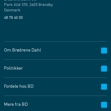
Park Allé 370, 2605 Brøndby
Danmark
48 78 40 00
Facebook
LinkedIn
Om Brødrene Dahl
Kundeservice
Politikker
Vagttelefon 30 10 89 89
Spørgsmål og svar
Salgs- og leveringsbetingelser
Fordele hos BD
Job og karriere
Privatlivspolitik
Fødevarekontrolrapport
Cookies
24/7
Mere fra BD
Vilkår og betingelser
BD app