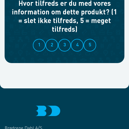
Hvor tilfreds er du med vores
information om dette produkt? (1
= slet ikke tilfreds, 5 = meget
tilfreds)
1
2
3
4
5
Brødrene Dahl A/S