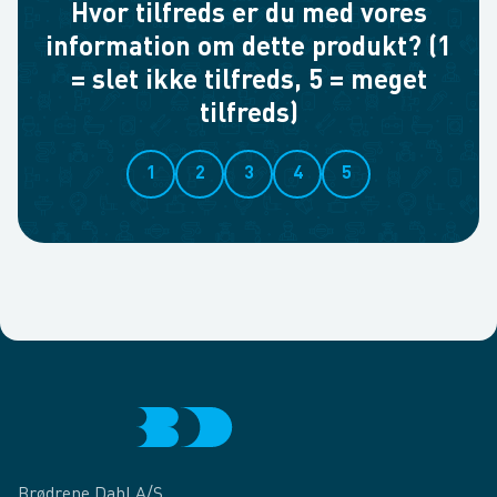
Hvor tilfreds er du med vores
information om dette produkt? (1
= slet ikke tilfreds, 5 = meget
tilfreds)
1
2
3
4
5
Brødrene Dahl A/S