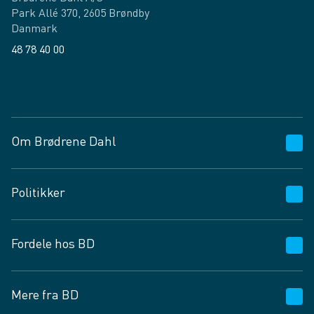
Park Allé 370, 2605 Brøndby
Danmark
48 78 40 00
Facebook
LinkedIn
Om Brødrene Dahl
Kundeservice
Politikker
Vagttelefon 30 10 89 89
Spørgsmål og svar
Salgs- og leveringsbetingelser
Fordele hos BD
Job og karriere
Privatlivspolitik
Fødevarekontrolrapport
Cookies
24/7
Mere fra BD
Vilkår og betingelser
BD app