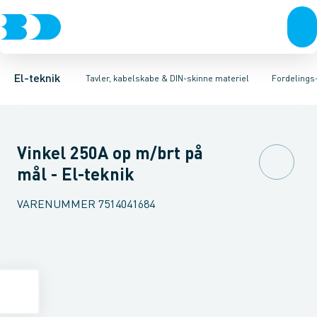
Afbrydere, stikkontakter & lampeudtag
Tavler, kapsling og rackskabe
Afgangsbox for kanalskinne
Tilgangsboks for strømskinne
Fordelings-/byggepladstavler
Forgreningsmateriel
Re
Ek
K
El-teknik
Tavler, kabelskabe & DIN-skinne materiel
Fordelings
Vinkel 250A op m/brt på
mål - El-teknik
VARENUMMER
7514041684