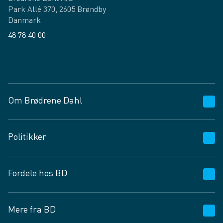
Park Allé 370, 2605 Brøndby
Danmark
48 78 40 00
Facebook
LinkedIn
Om Brødrene Dahl
Kundeservice
Politikker
Vagttelefon 30 10 89 89
Spørgsmål og svar
Salgs- og leveringsbetingelser
Fordele hos BD
Job og karriere
Privatlivspolitik
Fødevarekontrolrapport
Cookies
24/7
Mere fra BD
Vilkår og betingelser
BD app