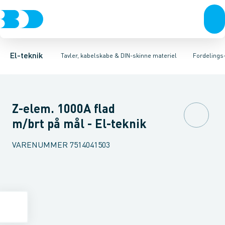
Afbrydere, stikkontakter & lampeudtag
Tavler, kapsling og rackskabe
Afgangsbox for kanalskinne
Tilgangsboks for strømskinne
Fordelings-/byggepladstavler
Forgreningsmateriel
Re
Ek
K
El-teknik
Tavler, kabelskabe & DIN-skinne materiel
Fordelings
Z-elem. 1000A flad
m/brt på mål - El-teknik
VARENUMMER
7514041503