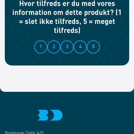
Hvor tilfreds er du med vores
information om dette produkt? (1
= slet ikke tilfreds, 5 = meget
tilfreds)
1
2
3
4
5
Brødrene Dahl A/S