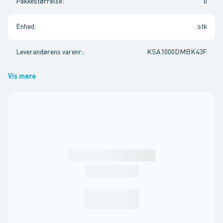
Pakkestørrelse
:
0
Enhed
:
stk
Leverandørens varenr.
:
KSA1000DMBK43F
Vis mere