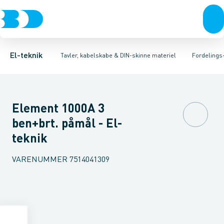
Afbrydere, stikkontakter & lampeudtag
Tavler, kapsling og rackskabe
Afgangsbox for kanalskinne
Tilgangsboks for strømskinne
Fordelings-/byggepladstavler
Forgreningsmateriel
Re
Ek
K
El-teknik
Tavler, kabelskabe & DIN-skinne materiel
Fordelings
Element 1000A 3
ben+brt. påmål - El-
teknik
VARENUMMER
7514041309