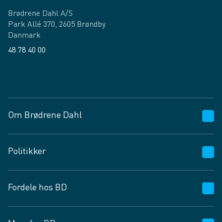
Brødrene Dahl A/S
Park Allé 370, 2605 Brøndby
Danmark
48 78 40 00
Facebook
LinkedIn
Om Brødrene Dahl
Kundeservice
Politikker
Vagttelefon 30 10 89 89
Spørgsmål og svar
Salgs- og leveringsbetingelser
Fordele hos BD
Job og karriere
Privatlivspolitik
Fødevarekontrolrapport
Cookies
24/7