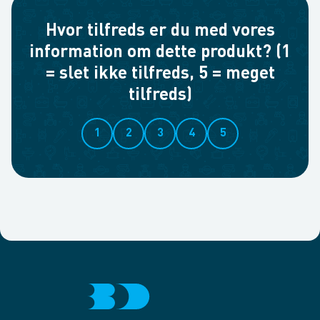
Hvor tilfreds er du med vores
information om dette produkt? (1
= slet ikke tilfreds, 5 = meget
tilfreds)
1
2
3
4
5