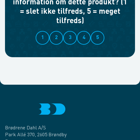
information om dette produkt? (1
= slet ikke tilfreds, 5 = meget
tilfreds)
1
2
3
4
5
Brødrene Dahl A/S
Park Allé 370, 2605 Brøndby