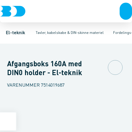
Afbrydere, stikkontakter & lampeudtag
Tavler, kapsling og rackskabe
Afgangsbox for kanalskinne
Tilgangsboks for strømskinne
Fordelings-/byggepladstavler
Forgreningsmateriel
Re
Ek
K
El-teknik
Tavler, kabelskabe & DIN-skinne materiel
Fordelings
Afgangsboks 160A med
DIN0 holder - El-teknik
VARENUMMER
7514019687