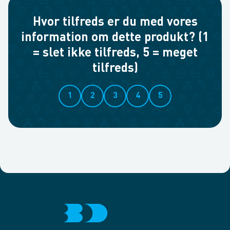
Hvor tilfreds er du med vores
information om dette produkt? (1
= slet ikke tilfreds, 5 = meget
tilfreds)
1
2
3
4
5