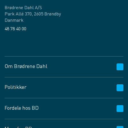
Brødrene Dahl A/S
Park Allé 370, 2605 Brøndby
Danmark
48 78 40 00
Facebook
LinkedIn
Om Brødrene Dahl
Kundeservice
Politikker
Vagttelefon 30 10 89 89
Spørgsmål og svar
Salgs- og leveringsbetingelser
Fordele hos BD
Job og karriere
Privatlivspolitik
Fødevarekontrolrapport
Cookies
24/7