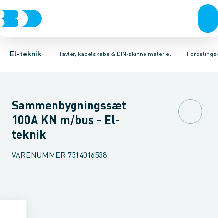
Afbrydere, stikkontakter & lampeudtag
Tavler, kapsling og rackskabe
Afgangsbox for kanalskinne
Tilgangsboks for strømskinne
Fordelings-/byggepladstavler
Forgreningsmateriel
Re
Ek
K
El-teknik
Tavler, kabelskabe & DIN-skinne materiel
Fordelings
Sammenbygningssæt
100A KN m/bus - El-
teknik
VARENUMMER
7514016538