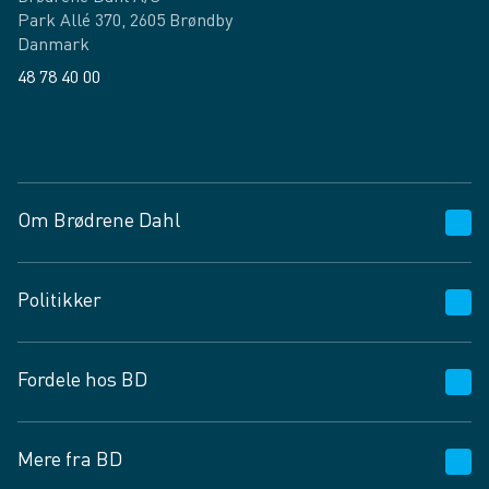
Park Allé 370, 2605 Brøndby
Danmark
48 78 40 00
Facebook
LinkedIn
Om Brødrene Dahl
Kundeservice
Politikker
Vagttelefon 30 10 89 89
Spørgsmål og svar
Salgs- og leveringsbetingelser
Fordele hos BD
Job og karriere
Privatlivspolitik
Fødevarekontrolrapport
Cookies
24/7
Mere fra BD
Vilkår og betingelser
BD app