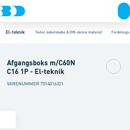
Afbrydere, stikkontakter & lampeudtag
Tavler, kapsling og rackskabe
Afgangsbox for kanalskinne
Tilgangsboks for strømskinne
Fordelings-/byggepladstavler
Forgreningsmateriel
Re
Ek
K
El-teknik
Tavler, kabelskabe & DIN-skinne materiel
Fordelings
Afgangsboks m/C60N
C16 1P - El-teknik
VARENUMMER
7514016321