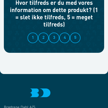
Hvor tilfreds er du med vores
information om dette produkt? (1
= slet ikke tilfreds, 5 = meget
tilfreds)
1
2
3
4
5
Brødrene Dahl A/S