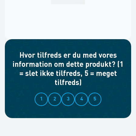
Hvor tilfreds er du med vores
information om dette produkt? (1
= slet ikke tilfreds, 5 = meget
tilfreds)
1
2
3
4
5