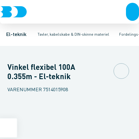
Afbrydere, stikkontakter & lampeudtag
Tavler, kapsling og rackskabe
Afgangsbox for kanalskinne
Tilgangsboks for strømskinne
Fordelings-/byggepladstavler
Forgreningsmateriel
Re
Ek
K
El-teknik
Tavler, kabelskabe & DIN-skinne materiel
Fordelings
Vinkel flexibel 100A
0.355m - El-teknik
VARENUMMER
7514015908