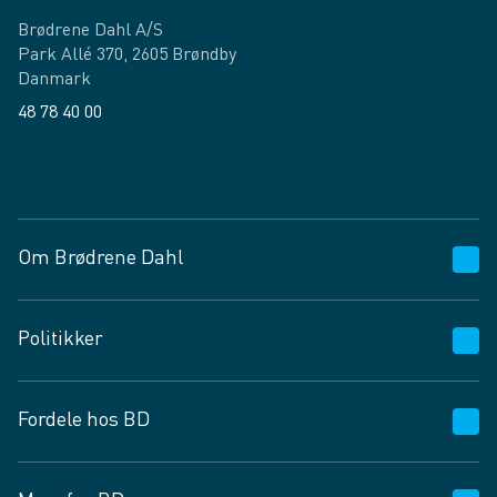
Brødrene Dahl A/S
Park Allé 370, 2605 Brøndby
Danmark
48 78 40 00
Facebook
LinkedIn
Om Brødrene Dahl
Kundeservice
Politikker
Vagttelefon 30 10 89 89
Spørgsmål og svar
Salgs- og leveringsbetingelser
Fordele hos BD
Job og karriere
Privatlivspolitik
Fødevarekontrolrapport
Cookies
24/7