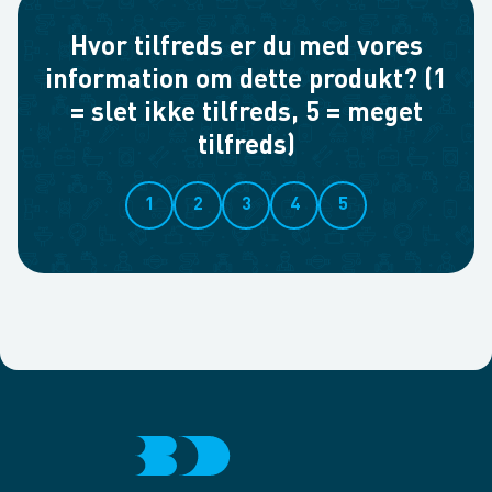
Hvor tilfreds er du med vores
information om dette produkt? (1
= slet ikke tilfreds, 5 = meget
tilfreds)
1
2
3
4
5