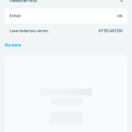
Pakkestørrelse
:
4
Enhed
:
stk
Leverandørens varenr.
:
KFBCA81200
Vis mere