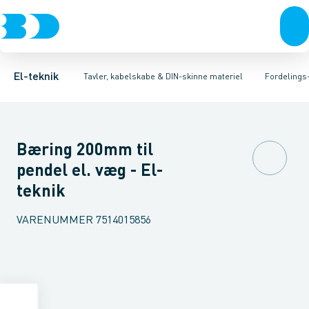
Afbrydere, stikkontakter & lampeudtag
Tavler, kapsling og rackskabe
Afgangsbox for kanalskinne
Tilgangsboks for strømskinne
Fordelings-/byggepladstavler
Forgreningsmateriel
Re
Ek
K
El-teknik
Tavler, kabelskabe & DIN-skinne materiel
Fordelings
Bæring 200mm til
pendel el. væg - El-
teknik
VARENUMMER
7514015856