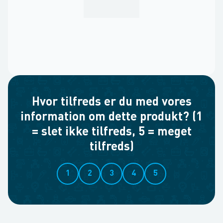
Hvor tilfreds er du med vores
information om dette produkt? (1
= slet ikke tilfreds, 5 = meget
tilfreds)
1
2
3
4
5