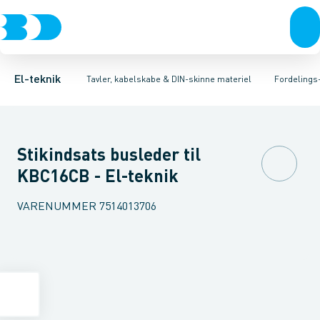
Afbrydere, stikkontakter & lampeudtag
Tavler, kapsling og rackskabe
Afgangsbox for kanalskinne
Tilgangsboks for strømskinne
Fordelings-/byggepladstavler
Forgreningsmateriel
Re
Ek
K
El-teknik
Tavler, kabelskabe & DIN-skinne materiel
Fordelings
Stikindsats busleder til
KBC16CB - El-teknik
VARENUMMER
7514013706