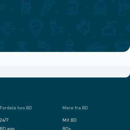
Fordele hos BD
Mere fra BD
24/7
Mit BD
BD app
BD+