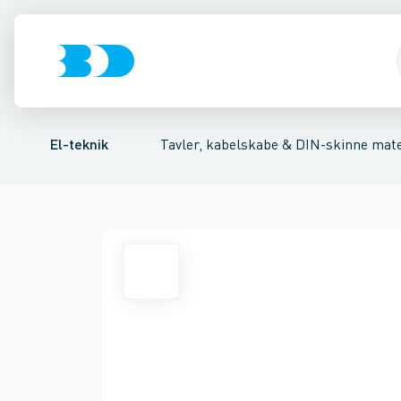
Afbrydere, stikkontakter & lampeudtag
Tavler, kapsling og rackskabe
Afgangsbox for kanalskinne
Tilgangsboks for strømskin
Fordelings-/byggepladstav
Forgreningsmate
El-teknik
Tavler, kabelskabe & DIN-skinne mate